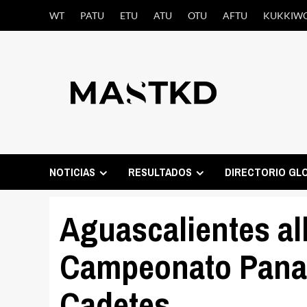
Saltar
WT
PATU
ETU
ATU
OTU
AFTU
KUKKIW
al
contenido
NOTICIAS
RESULTADOS
DIRECTORIO GL
Aguascalientes al
Campeonato Panam
Cadetes