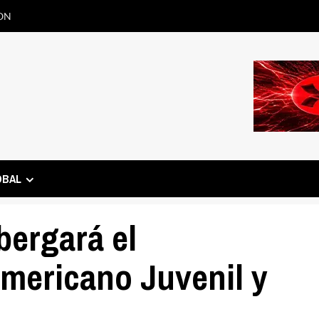
ON
OBAL
bergará el
ericano Juvenil y