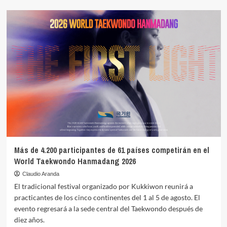
LA28
abre
al
mundo
su
convocatoria
de
voluntarios
con
una
vía
específica
para
el
Taekwondo
Más de 4.200 participantes de 61 países competirán en el
olímpico
World Taekwondo Hanmadang 2026
y
paralímpico
Claudio Aranda
El tradicional festival organizado por Kukkiwon reunirá a
practicantes de los cinco continentes del 1 al 5 de agosto. El
evento regresará a la sede central del Taekwondo después de
diez años.