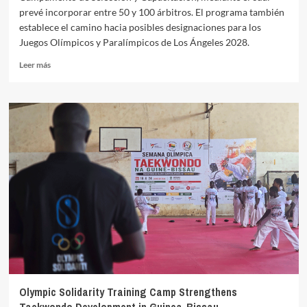
prevé incorporar entre 50 y 100 árbitros. El programa también
establece el camino hacia posibles designaciones para los
Juegos Olímpicos y Paralímpicos de Los Ángeles 2028.
Leer
Leer más
más
sobre
World
Taekwondo
ampliará
su
cuerpo
permanente
de
árbitros
internacionales
Olympic Solidarity Training Camp Strengthens