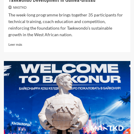
Taekwondo Development in Guinea-Bissau
MASTKD
The week-long programme brings together 35 participants for
technical training, coach education and competition,
reinforcing the foundations for Taekwondo’s sustainable
growth in the West African nation.
Leer
Leer más
más
sobre
Olympic
Solidarity
Training
Camp
Strengthens
Taekwondo
Development
in
Guinea-
Bissau