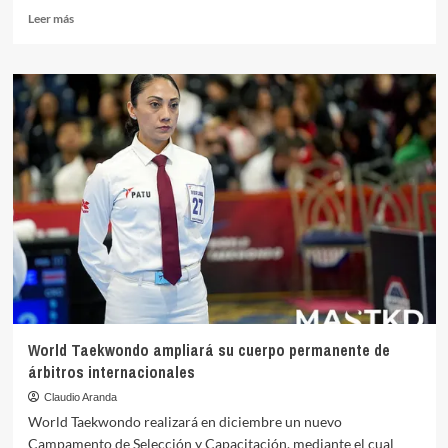
Leer
Leer más
más
sobre
Más
de
4.200
participantes
de
61
países
competirán
en
el
World
Taekwondo
Hanmadang
2026
World Taekwondo ampliará su cuerpo permanente de
árbitros internacionales
Claudio Aranda
World Taekwondo realizará en diciembre un nuevo
Campamento de Selección y Capacitación, mediante el cual