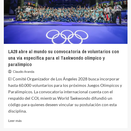
y
toma
fuerza
en
el
calendario
mundial
LA28 abre al mundo su convocatoria de voluntarios con
una vía específica para el Taekwondo olímpico y
paralímpico
Claudio Aranda
El Comité Organizador de Los Ángeles 2028 busca incorporar
hasta 60.000 voluntarios para los próximos Juegos Olímpicos y
Paralímpicos. La convocatoria internacional cuenta con el
respaldo del COI, mientras World Taekwondo difundió un
código para quienes deseen vincular su postulación con esta
disciplina.
Leer
Leer más
más
sobre