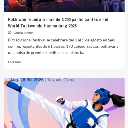
Hanmadang
Kukkiwon reunirá a más de 4.200 participantes en el
World Taekwondo Hanmadang 2026
Claudio Aranda
El tradicional festival se celebrará del 1 al 5 de agosto en Seúl,
con representantes de 61 países, 170 categorías competitivas y
una bolsa de premios inédita en su historia.
Leer
Leer más
más
sobre
Kukkiwon
reunirá
a
más
de
4.200
participantes
en
el
World