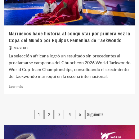
Space
Ahead
of
Astana
2027
Marruecos hace historia al conquistar por primera vez la
Copa del Mundo por Equipos Femenina de Taekwondo
MASTKD
La selección africana logró un resultado sin precedentes al
proclamarse campeona del Chuncheon 2026 World Taekwondo
World Cup Team Championships, consolidando el crecimiento
del taekwondo marroquí en la escena internacional.
Leer
Leer más
más
sobre
Marruecos
hace
Paginación
1
2
3
4
5
Siguiente
historia
al
de
conquistar
entradas
por
primera