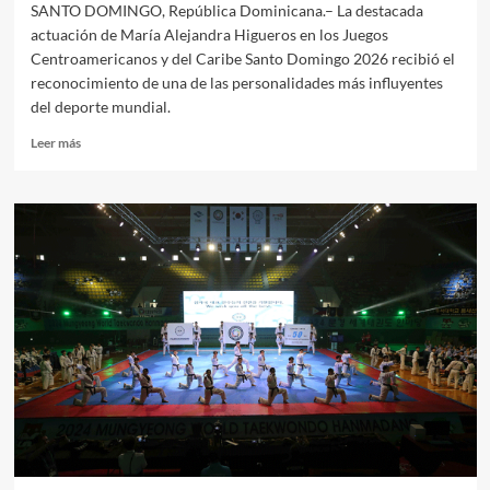
SANTO DOMINGO, República Dominicana.– La destacada
actuación de María Alejandra Higueros en los Juegos
Centroamericanos y del Caribe Santo Domingo 2026 recibió el
reconocimiento de una de las personalidades más influyentes
del deporte mundial.
Leer
Leer más
más
sobre
Thomas
Bach
reconoció
el
protagonismo
del
Taekwondo
guatemalteco
en
Santo
Domingo
2026