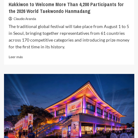
Kukkiwon to Welcome More Than 4,200 Participants for
the 2026 World Taekwondo Hanmadang
Claudio Aranda
The traditional global festival will take place from August 1 to 5
in Seoul, bringing together representatives from 61 countries
across 170 competitive categories and introducing prize money
for the first time in its history.
Leer
Leer más
más
sobre
Kukkiwon
to
Welcome
More
Than
4,200
Participants
for
the
2026
World
Taekwondo