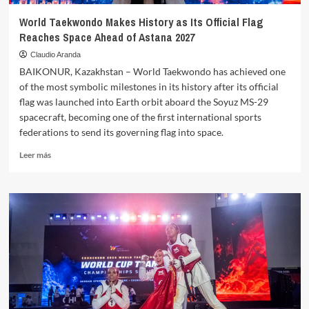
World Taekwondo Makes History as Its Official Flag
Reaches Space Ahead of Astana 2027
Claudio Aranda
BAIKONUR, Kazakhstan – World Taekwondo has achieved one
of the most symbolic milestones in its history after its official
flag was launched into Earth orbit aboard the Soyuz MS-29
spacecraft, becoming one of the first international sports
federations to send its governing flag into space.
Leer
Leer más
más
sobre
World
Taekwondo
Makes
History
as
Its
Official
Flag
Reaches