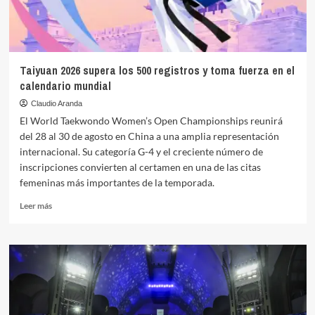
Taekwondo
Hanmadang
2026
Taiyuan 2026 supera los 500 registros y toma fuerza en el
calendario mundial
Claudio Aranda
El World Taekwondo Women’s Open Championships reunirá
del 28 al 30 de agosto en China a una amplia representación
internacional. Su categoría G-4 y el creciente número de
inscripciones convierten al certamen en una de las citas
femeninas más importantes de la temporada.
Leer
Leer más
más
sobre
Taiyuan
2026
supera
los
500
registros