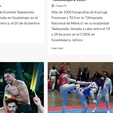
a
Chava P.
 de Kombat Taekwondo
Más de 1000 fotografías de Kyorugi,
lado en Guadalupe, en el
Poomsae y TK3 en la "Olimpiada
érica, el 05 de diciembre
Nacional de México" en la modalidad
Taekwondo, llevada a cabo entre el 19
y 28 de junio en el CODE en
Guadalajara, Jalisco.
Leer
Leer más
afías
más
sobre
at
Imágenes
wondo
de
la
Olimpiada
lupe
Nacional
de
Taekwondo
«Guadalajara
2025»