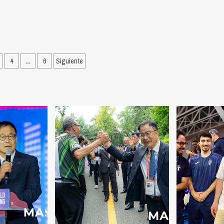
ción
4
…
6
Siguiente
as