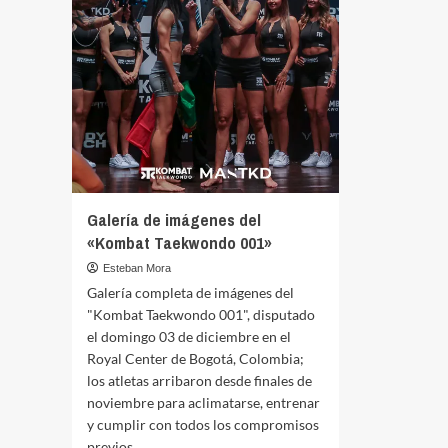
Taekwondo
Komb
003
Taek
«Buenos
003
Aires
«Buen
2024»
Aires
2024
Galería de imágenes del
«Kombat Taekwondo 001»
Esteban Mora
Galería completa de imágenes del
"Kombat Taekwondo 001", disputado
el domingo 03 de diciembre en el
Royal Center de Bogotá, Colombia;
los atletas arribaron desde finales de
noviembre para aclimatarse, entrenar
y cumplir con todos los compromisos
previos.