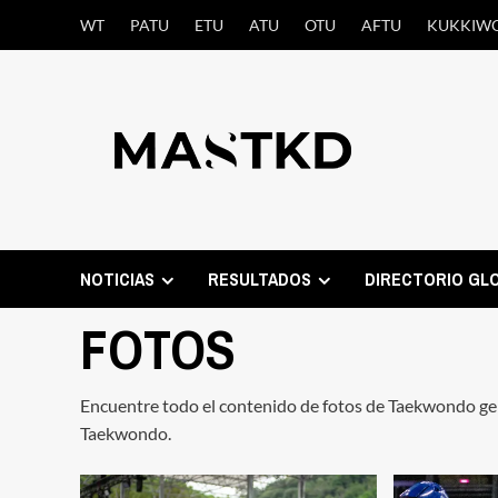
Saltar
WT
PATU
ETU
ATU
OTU
AFTU
KUKKIW
al
contenido
NOTICIAS
RESULTADOS
DIRECTORIO GL
FOTOS
Encuentre todo el contenido de fotos de Taekwondo g
Taekwondo.