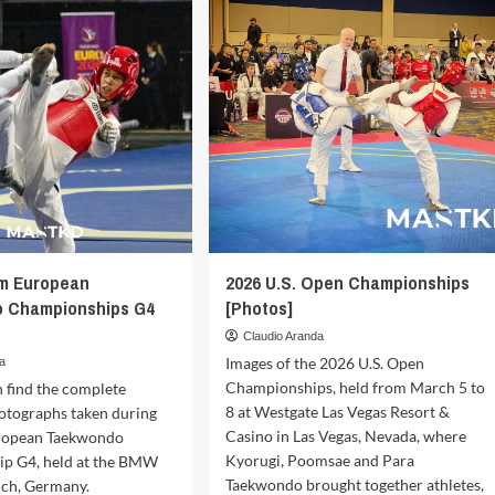
om European
2026 U.S. Open Championships
 Championships G4
[Photos]
Claudio Aranda
Images of the 2026 U.S. Open
a
Championships, held from March 5 to
 find the complete
8 at Westgate Las Vegas Resort &
hotographs taken during
Casino in Las Vegas, Nevada, where
ropean Taekwondo
Kyorugi, Poomsae and Para
p G4, held at the BMW
Taekwondo brought together athletes,
ich, Germany.