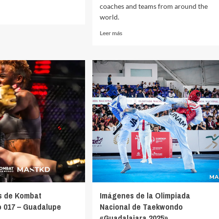
coaches and teams from around the
world.
Leer
Leer más
s
más
sobre
ean
2026
wondo
U.S.
ionships
Open
Championships
[Photos]
s de Kombat
Imágenes de la Olimpiada
 017 – Guadalupe
Nacional de Taekwondo
«Guadalajara 2025»