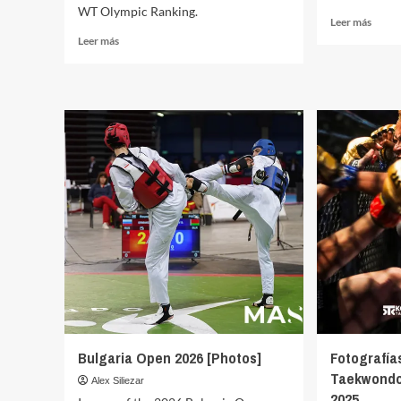
WT Olympic Ranking.
Leer
Leer más
más
Leer
Leer más
sobre
más
Photo
sobre
from
Roma
Europ
2026
Taek
World
Champ
Taekwondo
G4
Grand
2026
Prix
Series
Photo
Gallery
Bulgaria Open 2026 [Photos]
Fotografía
Taekwondo
Alex Siliezar
2025