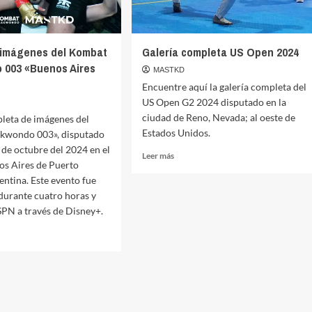
 imágenes del Kombat
Galería completa US Open 2024
 003 «Buenos Aires
MASTKD
Encuentre aquí la galería completa del
US Open G2 2024 disputado en la
ciudad de Reno, Nevada; al oeste de
leta de imágenes del
Estados Unidos.
kwondo 003», disputado
5 de octubre del 2024 en el
Leer
Leer más
os Aires de Puerto
más
ntina. Este evento fue
sobre
Galería
durante cuatro horas y
completa
PN a través de Disney+.
US
Open
2024
a
nes