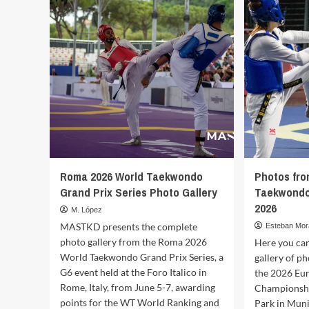
Roma 2026 World Taekwondo
Photos fr
Grand Prix Series Photo Gallery
Taekwondo
2026
M. López
MASTKD presents the complete
Esteban Mor
photo gallery from the Roma 2026
Here you can
World Taekwondo Grand Prix Series, a
gallery of p
G6 event held at the Foro Italico in
the 2026 Eu
Rome, Italy, from June 5-7, awarding
Championshi
points for the WT World Ranking and
Park in Mun