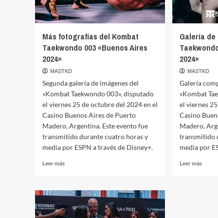
Más fotografías del Kombat
Galería de
Taekwondo 003 «Buenos Aires
Taekwondo
2024»
2024»
MASTKD
MASTKD
Segunda galería de imágenes del
Galería comp
«Kombat Taekwondo 003», disputado
«Kombat Tae
el viernes 25 de octubre del 2024 en el
el viernes 2
Casino Buenos Aires de Puerto
Casino Buen
Madero, Argentina. Este evento fue
Madero, Arge
transmitido durante cuatro horas y
transmitido 
media por ESPN a través de Disney+.
media por ES
Leer
Leer
Leer más
Leer más
más
más
sobre
sobre
Más
Galerí
fotografías
de
del
imáge
Kombat
del