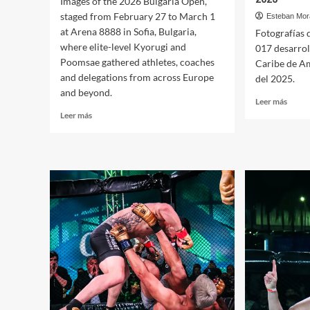
Images of the 2026 Bulgaria Open,
staged from February 27 to March 1
Esteban Mor
at Arena 8888 in Sofia, Bulgaria,
Fotografías
where elite-level Kyorugi and
017 desarrol
Poomsae gathered athletes, coaches
Caribe de Am
and delegations from across Europe
del 2025.
and beyond.
Leer
Leer más
más
Leer
Leer más
sobre
más
Fotogr
sobre
de
Bulgaria
Komb
Open
Taek
2026
017
[Photos]
–
Guada
2025