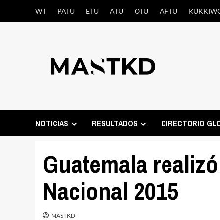
Saltar
WT
PATU
ETU
ATU
OTU
AFTU
KUKKIW
al
contenido
NOTICIAS
RESULTADOS
DIRECTORIO GL
Guatemala realiz
Nacional 2015
MASTKD