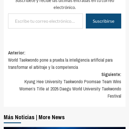
Suscríbete y recibe las últimas entradas en tu correo
electrónico.
Escribe tu correo electrónico…
Suscribirse
Navegación
Anterior:
World Taekwondo pone a prueba la inteligencia artificial para
de
transformar el arbitraje y la competencia
entradas
Siguiente:
Kyung Hee University Taekwondo Poomsae Team Wins
Women’s Title at 2026 Daegu World University Taekwondo
Festival
Más Noticias | More News