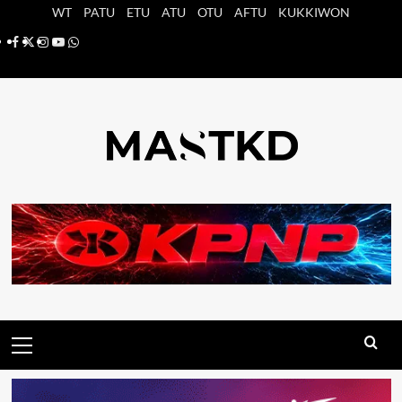
Saltar
WT
PATU
ETU
ATU
OTU
AFTU
KUKKIWON
al
Facebook
X
Instagram
YouTube
Whatsapp
contenido
Menú
principal