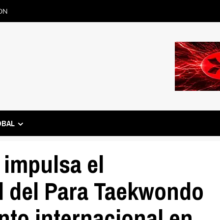
ON
OBAL
impulsa el
l del Para Taekwondo
to internacional en