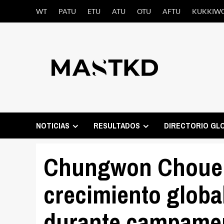
Saltar
WT
PATU
ETU
ATU
OTU
AFTU
KUKKIW
al
contenido
NOTICIAS
RESULTADOS
DIRECTORIO GL
Chungwon Choue 
crecimiento globa
durante campamen