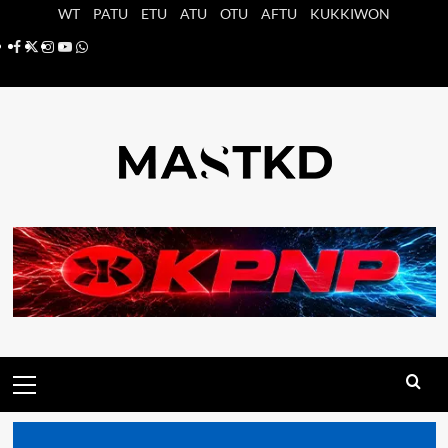
Saltar
WT
PATU
ETU
ATU
OTU
AFTU
KUKKIWON
al
Facebook
X
Instagram
YouTube
Whatsapp
contenido
Menú
principal