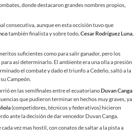
ombates, donde destacaron grandes nombres propios,
nal consecutiva, aunque en esta occisión tuvo que
anco
también finalista y sobre todo,
Cesar Rodríguez Luna
,
eritos suficientes como para salir ganador, pero los
 para así determinarlo. El ambiente era una olla a presión
terminado el combate y dado el triunfo a Cedeño, saltó a la
a su Campeón.
rió en las semifinales entre el ecuatoriano
Duvan Canga
cuencias que pudieron terminar en hechos muy graves, ya
añola
(competidores, técnicos y federativos) hicieron
uerdo ante la decisión de dar vencedor Duvan Canga.
ada vez mas hostil, con conatos de saltar a la pista a