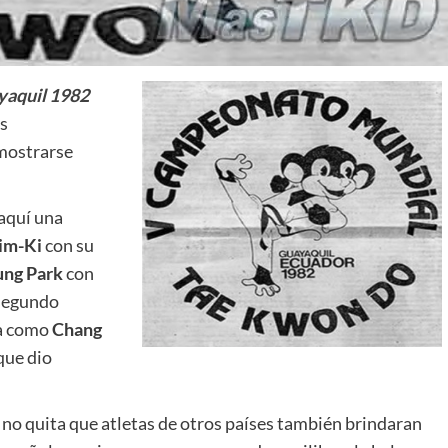
yaquil 1982
us
 mostrarse
aquí una
im-Ki
con su
ung Park
con
 segundo
ra como
Chang
 que dio
 no quita que atletas de otros países también brindaran