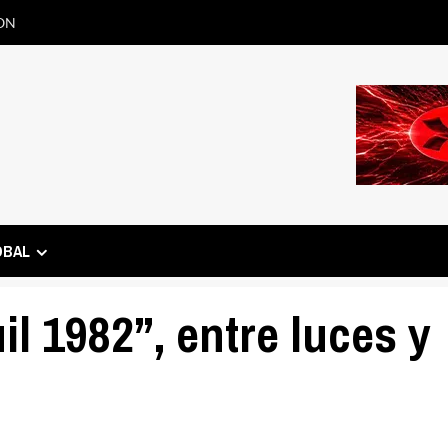
ON
OBAL
l 1982”, entre luces y