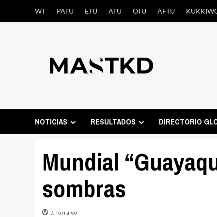
Saltar
WT
PATU
ETU
ATU
OTU
AFTU
KUKKIW
al
contenido
NOTICIAS
RESULTADOS
DIRECTORIO GL
Mundial “Guayaqui
sombras
J. Torralvo