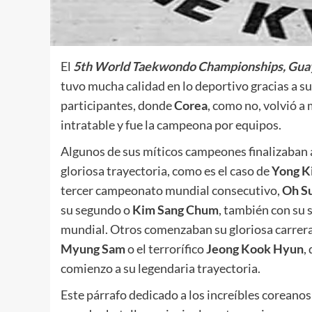
El
5th World Taekwondo Championships, Gua
tuvo mucha calidad en lo deportivo gracias a s
participantes, donde
Corea
, como no, volvió a
intratable y fue la campeona por equipos.
Algunos de sus míticos campeones finalizaban 
gloriosa trayectoria, como es el caso de
Yong K
tercer campeonato mundial consecutivo,
Oh S
su segundo o
Kim Sang Chum
, también con su
mundial. Otros comenzaban su gloriosa carre
Myung Sam
o el terrorífico
Jeong Kook Hyun
,
comienzo a su legendaria trayectoria.
Este párrafo dedicado a los increíbles coreanos