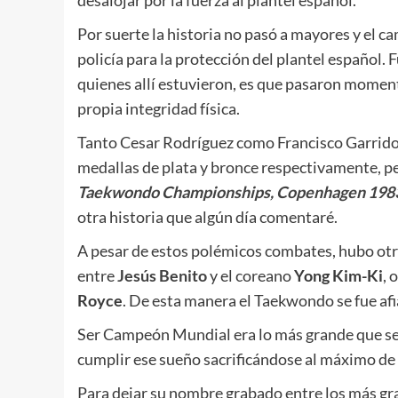
desalojar por la fuerza al plantel español.
Por suerte la historia no pasó a mayores y el 
policía para la protección del plantel español. 
quienes allí estuvieron, es que pasaron moment
propia integridad física.
Tanto Cesar Rodríguez como Francisco Garrido,
medallas de plata y bronce respectivamente, pe
Taekwondo Championships, Copenhagen 198
otra historia que algún día comentaré.
A pesar de estos polémicos combates, hubo otro
entre
Jesús Benito
y el coreano
Yong Kim-Ki
, 
Royce
. De esta manera el Taekwondo se fue a
Ser Campeón Mundial era lo más grande que se 
cumplir ese sueño sacrificándose al máximo de 
Para dejar su nombre grabado entre los más gra