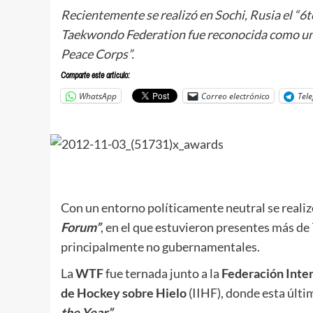
Recientemente se realizó en Sochi, Rusia el “6t
Taekwondo Federation fue reconocida como uno
Peace Corps”.
Comparte este articulo:
WhatsApp
Correo electrónico
Tel
Con un entorno políticamente neutral se realiz
Forum”
, en el que estuvieron presentes más de
principalmente no gubernamentales.
La
WTF
fue ternada junto a la
Federación Inte
de Hockey sobre Hielo
(IIHF), donde esta últi
the Year”