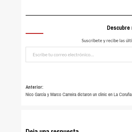
Descubre
Suscríbete y recibe las úl
Escribe tu correo electrónico…
Navegación
Anterior:
Nico García y Marco Carreira dictaron un clinic en La Coruña
de
entradas
Deja una respuesta