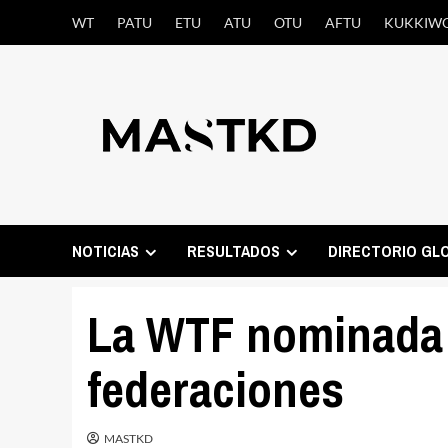
Saltar
WT
PATU
ETU
ATU
OTU
AFTU
KUKKIW
al
contenido
NOTICIAS
RESULTADOS
DIRECTORIO GL
La WTF nominada 
federaciones
MASTKD