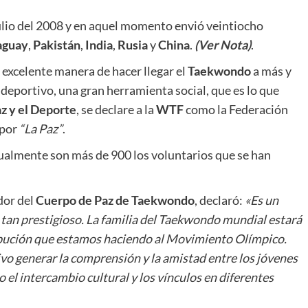
ulio del 2008 y en aquel momento envió veintiocho
aguay
,
Pakistán
,
India
,
Rusia
y
China
.
(Ver Nota)
.
excelente manera de hacer llegar el
Taekwondo
a más y
deportivo, una gran herramienta social, que es lo que
az y el Deporte
, se declare a la
WTF
como la Federación
 por
“La Paz”
.
tualmente son más de 900 los voluntarios que se han
dor del
Cuerpo de Paz de Taekwondo
, declaró:
«Es un
an prestigioso. La familia del Taekwondo mundial estará
ibución que estamos haciendo al Movimiento Olímpico.
o generar la comprensión y la amistad entre los jóvenes
l intercambio cultural y los vínculos en diferentes