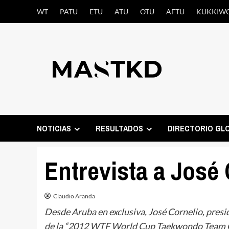
Saltar
WT
PATU
ETU
ATU
OTU
AFTU
KUKKIW
al
contenido
NOTICIAS
RESULTADOS
DIRECTORIO GL
Entrevista a José
Claudio Aranda
Desde Aruba en exclusiva, José Cornelio, presi
de la “2012 WTF World Cup Taekwondo Team