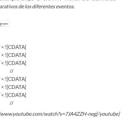
ativos de los diferentes eventos.
egram
/ < ![CDATA[
/ < ![CDATA[
/ < ![CDATA[
//
/ < ![CDATA[
/ < ![CDATA[
/ < ![CDATA[
//
://www.youtube.com/watch?v=7JA4ZZH-neg[/youtube]