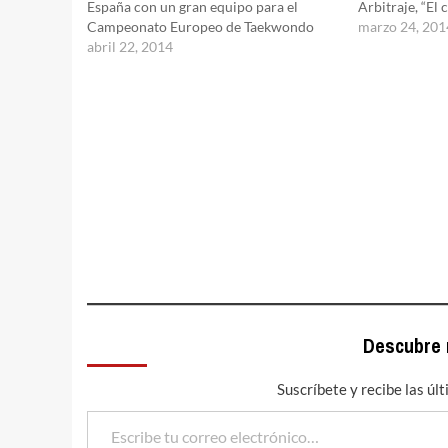
España con un gran equipo para el
Arbitraje, “El
Campeonato Europeo de Taekwondo
marzo 24, 201
abril 22, 2014
Descubre
Suscríbete y recibe las úl
Escribe tu correo electrónico…