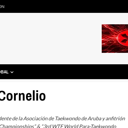
ON
OBAL
 Cornelio
dente de la Asociación de Taekwondo de Aruba y anfitrión
 Championships” & “3rd WTF World Para-Taekwondo