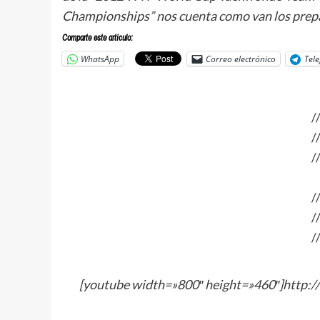
Championships” nos cuenta como van los prepar
Comparte este articulo:
WhatsApp
Correo electrónico
Tel
/
/
/
/
/
/
[youtube width=»800″ height=»460″]http