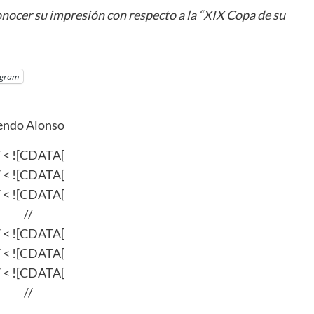
cer su impresión con respecto a la “XIX Copa de su
egram
/ < ![CDATA[
/ < ![CDATA[
/ < ![CDATA[
//
/ < ![CDATA[
/ < ![CDATA[
/ < ![CDATA[
//