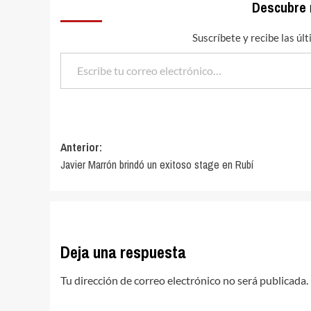
Descubre
Suscríbete y recibe las úl
Escribe tu correo electrónico…
Navegación
Anterior:
Javier Marrón brindó un exitoso stage en Rubí
de
entradas
Deja una respuesta
Tu dirección de correo electrónico no será publicada.