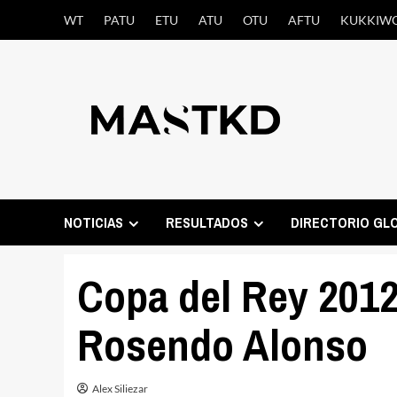
Saltar
WT
PATU
ETU
ATU
OTU
AFTU
KUKKIW
al
contenido
NOTICIAS
RESULTADOS
DIRECTORIO GL
Copa del Rey 201
Rosendo Alonso
Alex Siliezar