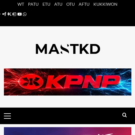
Saltar
WT
PATU
ETU
ATU
OTU
AFTU
KUKKIWON
al
Facebook
X
Instagram
YouTube
Whatsapp
contenido
Menú
principal