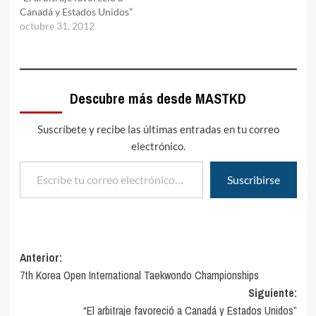
Canadá y Estados Unidos”
octubre 31, 2012
Descubre más desde MASTKD
Suscríbete y recibe las últimas entradas en tu correo
electrónico.
Escribe tu correo electrónico…
Suscribirse
Navegación
Anterior:
7th Korea Open International Taekwondo Championships
de
Siguiente:
entradas
“El arbitraje favoreció a Canadá y Estados Unidos”