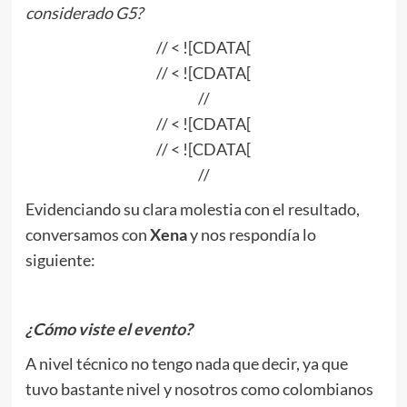
considerado G5?
// < ![CDATA[
// < ![CDATA[
//
// < ![CDATA[
// < ![CDATA[
//
Evidenciando su clara molestia con el resultado,
conversamos con
Xena
y nos respondía lo
siguiente:
¿Cómo viste el evento?
A nivel técnico no tengo nada que decir, ya que
tuvo bastante nivel y nosotros como colombianos