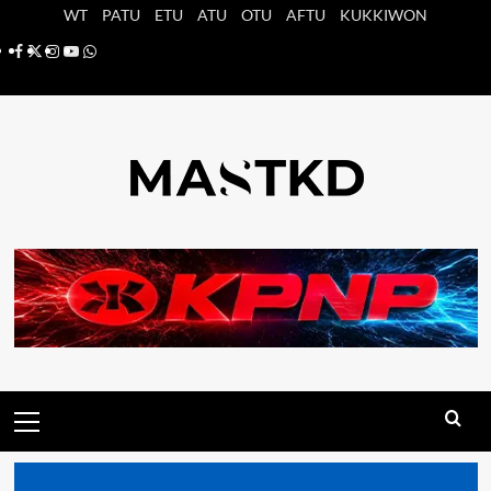
Saltar
WT
PATU
ETU
ATU
OTU
AFTU
KUKKIWON
al
Facebook
X
Instagram
YouTube
Whatsapp
contenido
Menú
principal