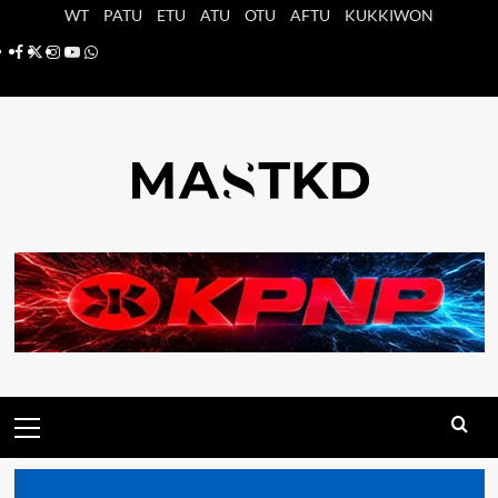
Saltar
WT
PATU
ETU
ATU
OTU
AFTU
KUKKIWON
al
Facebook
X
Instagram
YouTube
Whatsapp
contenido
Menú
principal