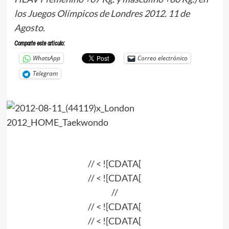
los Juegos Olímpicos de Londres 2012. 11 de
Agosto.
Comparte este articulo:
WhatsApp
Correo electrónico
Telegram
// < ![CDATA[
// < ![CDATA[
//
// < ![CDATA[
// < ![CDATA[