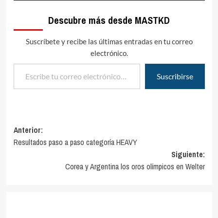
Descubre más desde MASTKD
Suscríbete y recibe las últimas entradas en tu correo
electrónico.
Escribe tu correo electrónico…
Suscribirse
Navegación
Anterior:
Resultados paso a paso categoría HEAVY
de
Siguiente:
entradas
Corea y Argentina los oros olímpicos en Welter