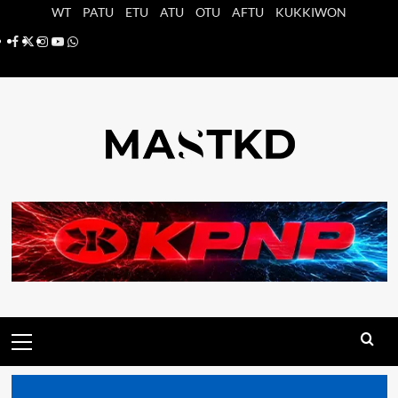
Saltar
WT
PATU
ETU
ATU
OTU
AFTU
KUKKIWON
al
Facebook
X
Instagram
YouTube
Whatsapp
contenido
Menú
principal