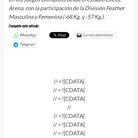
Arena, con la participación de la División Feather
Masculina y Femenina (-68 Kg. y -57 Kg.).
Comparte este articulo:
WhatsApp
Correo electrónico
Telegram
// <![CDATA[
// < ![CDATA[
// < ![CDATA[
//
// <![CDATA[
// < ![CDATA[
// < ![CDATA[