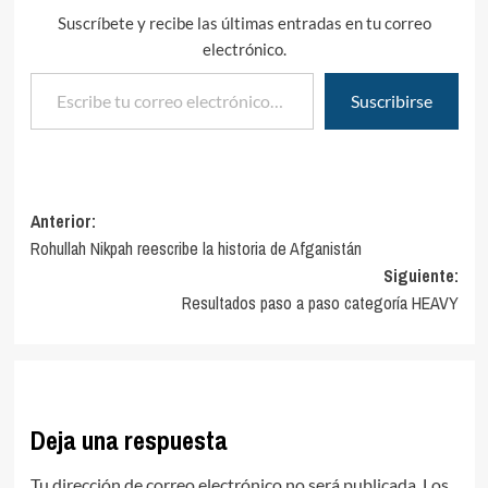
Suscríbete y recibe las últimas entradas en tu correo
electrónico.
Escribe tu correo electrónico…
Suscribirse
Navegación
Anterior:
Rohullah Nikpah reescribe la historia de Afganistán
de
Siguiente:
entradas
Resultados paso a paso categoría HEAVY
Deja una respuesta
Tu dirección de correo electrónico no será publicada.
Los