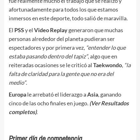
fue realmente mucho el trabajo que se realizó y
afortunadamente para todos los que estamos
inmersos en este deporte, todo salió de maravilla.
El
PSS
y el
Video Replay
generaron que muchas
personas alrededor del planeta pudieran ser
espectadores y por primera vez,
“entender lo que
estaba pasando dentro del tapiz”
, algo que en
reiteradas ocasiones se le criticó al
Taekwondo
,
“la
falta de claridad para la gente que no era del
medio”
.
Europa
le arrebató el liderazgo a
Asia
, ganando
cinco de las ocho finales en juego.
(Ver Resultados
completos)
.
Primer día de competencia