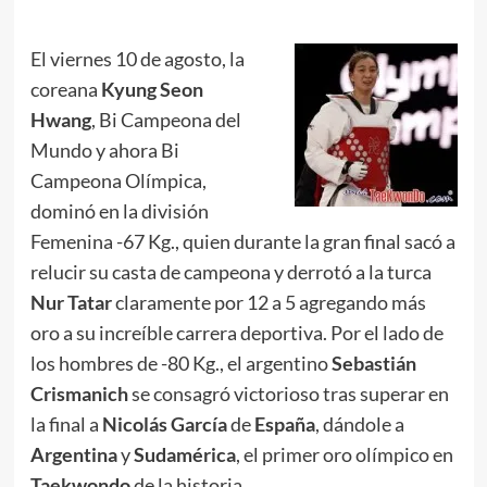
El viernes 10 de agosto, la
coreana
Kyung Seon
Hwang
, Bi Campeona del
Mundo y ahora Bi
Campeona Olímpica,
dominó en la división
Femenina -67 Kg., quien durante la gran final sacó a
relucir su casta de campeona y derrotó a la turca
Nur Tatar
claramente por 12 a 5 agregando más
oro a su increíble carrera deportiva. Por el lado de
los hombres de -80 Kg., el argentino
Sebastián
Crismanich
se consagró victorioso tras superar en
la final a
Nicolás
García
de
España
, dándole a
Argentina
y
Sudamérica
, el primer oro olímpico en
Taekwondo
de la historia.