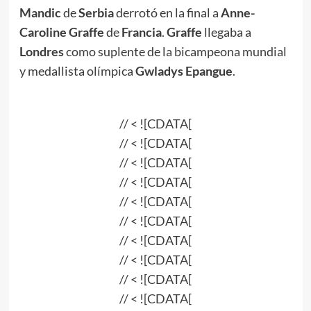
Mandic
de
Serbia
derrotó en la final a
Anne-
Caroline Graffe
de
Francia
.
Graffe
llegaba a
Londres
como suplente de la bicampeona mundial
y medallista olímpica
Gwladys Epangue
.
// < ![CDATA[
// < ![CDATA[
// < ![CDATA[
// < ![CDATA[
// < ![CDATA[
// < ![CDATA[
// < ![CDATA[
// < ![CDATA[
// < ![CDATA[
// < ![CDATA[