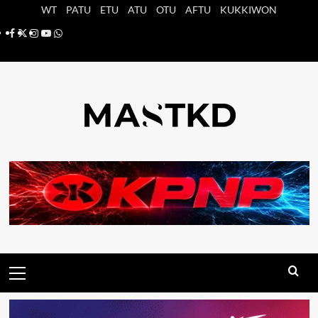
Saltar
WT
PATU
ETU
ATU
OTU
AFTU
KUKKIWON
al
Facebook
X
Instagram
YouTube
Whatsapp
contenido
Menú
principal