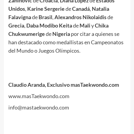
Zaninovic
de
Croacia
,
Diana López
de
Estados
Unidos
,
Karine Sergerie
de
Canadá
,
Natalia
Falavigna
de
Brasil
,
Alexandros
Nikolaidis
de
Grecia
,
Daba Modibo Keita
de
Mali
y
Chika
Chukwumerige
de
Nigeria
por citar a quienes se
han destacado como medallistas en Campeonatos
del Mundo o Juegos Olímpicos.
Claudio Aranda, Exclusivo masTaekwondo.com
www.masTaekwondo.com
info@mastaekwondo.com