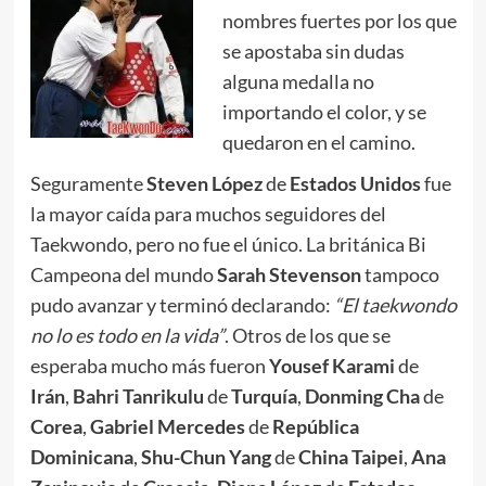
nombres fuertes por los que
se apostaba sin dudas
alguna medalla no
importando el color, y se
quedaron en el camino.
Seguramente
Steven López
de
Estados Unidos
fue
la mayor caída para muchos seguidores del
Taekwondo, pero no fue el único. La británica Bi
Campeona del mundo
Sarah
Stevenson
tampoco
pudo avanzar y terminó declarando:
“El taekwondo
no lo es todo en la vida”
. Otros de los que se
esperaba mucho más fueron
Yousef Karami
de
Irán
,
Bahri Tanrikulu
de
Turquía
,
Donming Cha
de
Corea
,
Gabriel Mercedes
de
República
Dominicana
,
Shu-Chun Yang
de
China Taipei
,
Ana