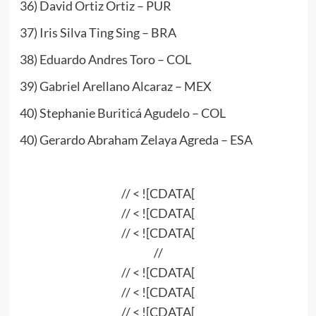
36) David Ortiz Ortiz – PUR
37) Iris Silva Ting Sing – BRA
38) Eduardo Andres Toro – COL
39) Gabriel Arellano Alcaraz – MEX
40) Stephanie Buriticá Agudelo – COL
40) Gerardo Abraham Zelaya Agreda – ESA
// < ![CDATA[
// < ![CDATA[
// < ![CDATA[
//
// < ![CDATA[
// < ![CDATA[
// < ![CDATA[