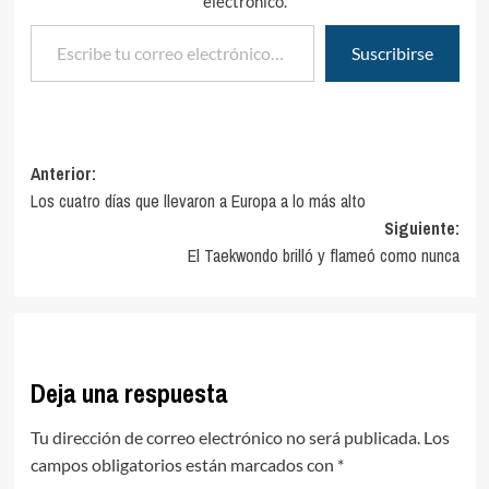
electrónico.
Escribe tu correo electrónico…
Suscribirse
Navegación
Anterior:
Los cuatro días que llevaron a Europa a lo más alto
de
Siguiente:
entradas
El Taekwondo brilló y flameó como nunca
Deja una respuesta
Tu dirección de correo electrónico no será publicada.
Los
campos obligatorios están marcados con
*