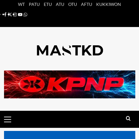
Saltar
WT
PATU
ETU
ATU
OTU
AFTU
KUKKIWON
al
Facebook
X
Instagram
YouTube
Whatsapp
contenido
Menú
principal