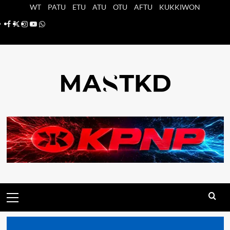
Saltar
WT
PATU
ETU
ATU
OTU
AFTU
KUKKIWON
al
Facebook
X
Instagram
YouTube
Whatsapp
contenido
Menú
principal