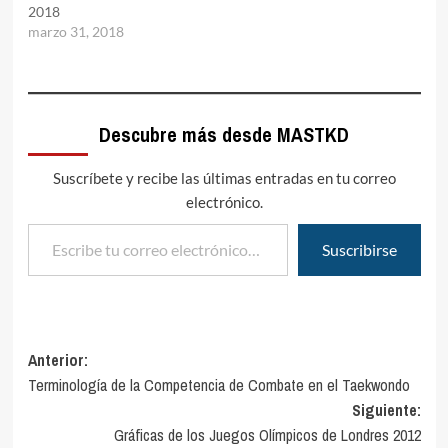
2018
marzo 31, 2018
Descubre más desde MASTKD
Suscríbete y recibe las últimas entradas en tu correo
electrónico.
Escribe tu correo electrónico…
Suscribirse
Navegación
Anterior:
Terminología de la Competencia de Combate en el Taekwondo
de
Siguiente:
entradas
Gráficas de los Juegos Olímpicos de Londres 2012