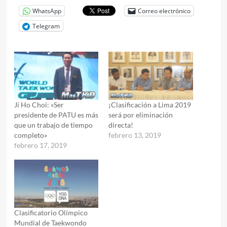
WhatsApp
Correo electrónico
Telegram
Ji Ho Choi: «Ser
¡Clasificación a Lima 2019
presidente de PATU es más
será por eliminación
que un trabajo de tiempo
directa!
completo»
febrero 13, 2019
febrero 17, 2019
Clasificatorio Olímpico
Mundial de Taekwondo