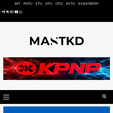
Saltar
WT
PATU
ETU
ATU
OTU
AFTU
KUKKIWON
al
Facebook
X
Instagram
YouTube
Whatsapp
contenido
Menú
principal