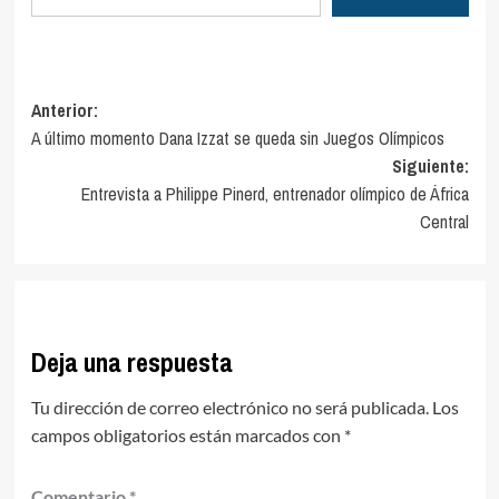
Navegación
Anterior:
A último momento Dana Izzat se queda sin Juegos Olímpicos
de
Siguiente:
entradas
Entrevista a Philippe Pinerd, entrenador olímpico de África
Central
Deja una respuesta
Tu dirección de correo electrónico no será publicada.
Los
campos obligatorios están marcados con
*
Comentario
*