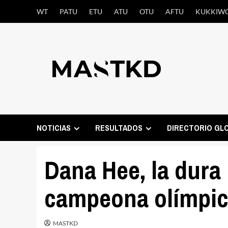
Saltar
WT
PATU
ETU
ATU
OTU
AFTU
KUKKIW
al
contenido
NOTICIAS
RESULTADOS
DIRECTORIO GL
Dana Hee, la dura 
campeona olímpi
MASTKD