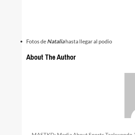
Fotos de
Natalia
hasta llegar al podio
About The Author
MASTKD: Media About Sports Taekwondo. 