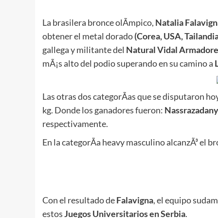
La brasilera bronce olÃ­mpico,
Natalia Falavign
obtener el metal dorado
(Corea, USA, Tailandia
gallega y militante del
Natural Vidal Armador
mÃ¡s alto del podio superando en su camino a
Las otras dos categorÃ­as que se disputaron ho
kg. Donde los ganadores fueron:
Nassrazadany
respectivamente.
En la categorÃ­a heavy masculino alcanzÃ³ el b
Con el resultado de
Falavigna
, el equipo sudam
estos
Juegos Universitarios en Serbia
.