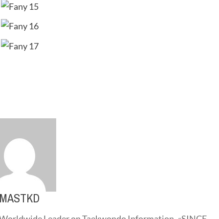
MASTKD
Worldwide Leader on Taekwondo Information. «SINCE