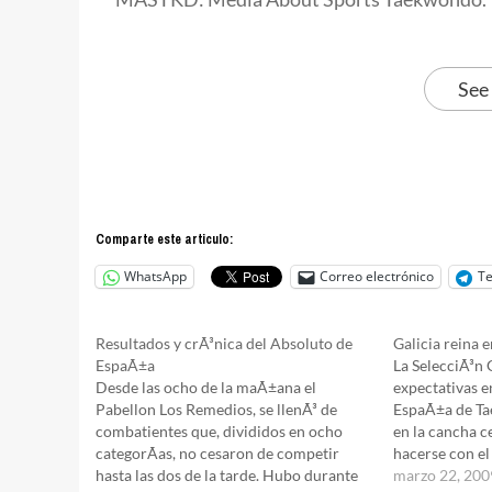
See
Comparte este articulo:
WhatsApp
Correo electrónico
T
Resultados y crÃ³nica del Absoluto de
Galicia reina e
EspaÃ±a
La SelecciÃ³n 
Desde las ocho de la maÃ±ana el
expectativas 
Pabellon Los Remedios, se llenÃ³ de
EspaÃ±a de Ta
combatientes que, divididos en ocho
en la cancha c
categorÃ­as, no cesaron de competir
hacerse con el 
hasta las dos de la tarde. Hubo durante
general (la qu
marzo 22, 200