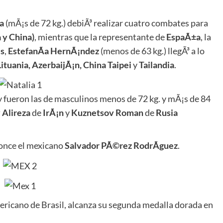
a
(mÃ¡s de 72 kg.) debiÃ³ realizar cuatro combates para
 y China)
, mientras que la representante de
EspaÃ±a
, la
es
,
EstefanÃ­a HernÃ¡ndez
(menos de 63 kg.) llegÃ³ a lo
Lituania, AzerbaijÃ¡n, China Taipei
y
Tailandia
.
y fueron las de masculinos menos de 72 kg. y mÃ¡s de 84
 Alireza
de
IrÃ¡n
y
Kuznetsov Roman
de
Rusia
ronce el mexicano
Salvador PÃ©rez RodrÃ­guez
.
ericano de Brasil, alcanza su segunda medalla dorada en