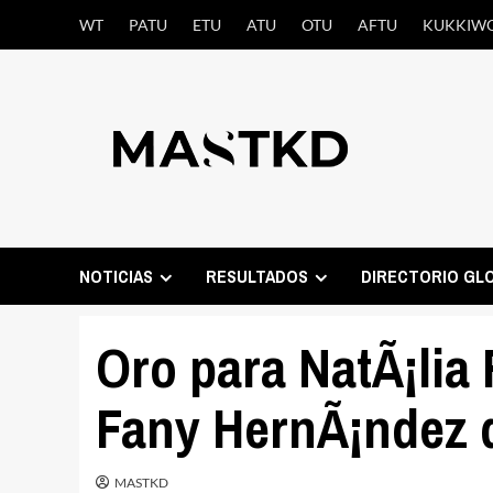
Saltar
WT
PATU
ETU
ATU
OTU
AFTU
KUKKIW
al
contenido
NOTICIAS
RESULTADOS
DIRECTORIO GL
Oro para NatÃ¡lia 
Fany HernÃ¡ndez 
MASTKD