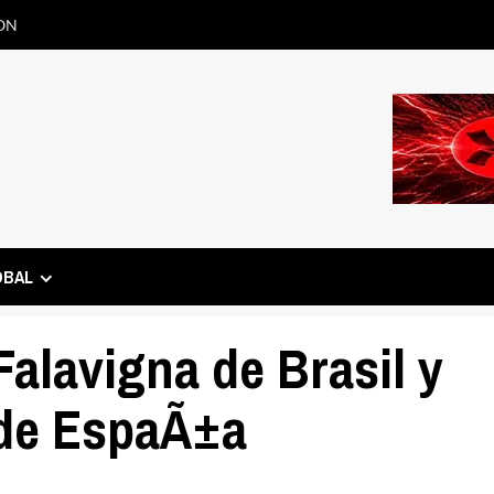
ON
OBAL
Falavigna de Brasil y
de EspaÃ±a