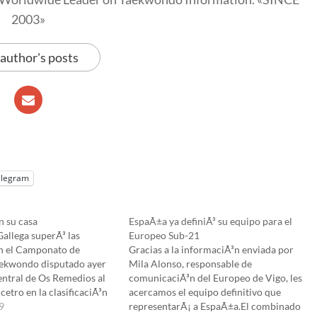
2003»
 author's posts
elegram
n su casa
EspaÃ±a ya definiÃ³ su equipo para el
Gallega superÃ³ las
Europeo Sub-21
en el Camponato de
Gracias a la informaciÃ³n enviada por
ekwondo disputado ayer
Mila Alonso, responsable de
entral de Os Remedios al
comunicaciÃ³n del Europeo de Vigo, les
cetro en la clasificaciÃ³n
acercamos el equipo definitivo que
e suma los resultados en
9
representarÃ¡ a EspaÃ±a.El combinado