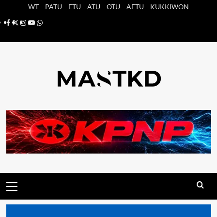
Saltar
WT
PATU
ETU
ATU
OTU
AFTU
KUKKIWON
al
Facebook
X
Instagram
YouTube
Whatsapp
contenido
Menú
principal