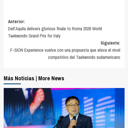
Navegación
Anterior:
Dell’Aquila delivers glorious finale to Roma 2026 World
de
Taekwondo Grand Prix for Italy
entradas
Siguiente:
F-SIÓN Experience vuelve con una propuesta que eleva el nivel
competitivo del Taekwondo sudamericano
Más Noticias | More News