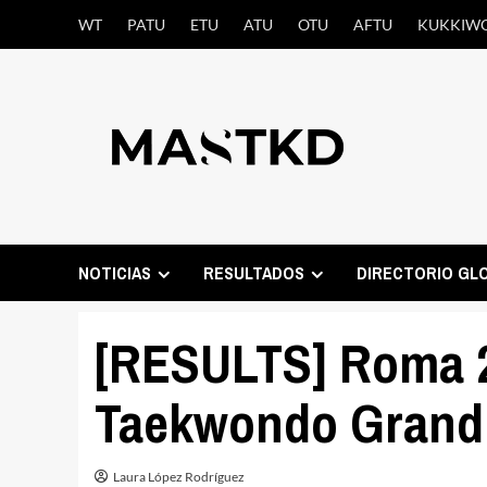
Saltar
WT
PATU
ETU
ATU
OTU
AFTU
KUKKIW
al
contenido
NOTICIAS
RESULTADOS
DIRECTORIO GL
[RESULTS] Roma 
Taekwondo Grand 
Laura López Rodríguez