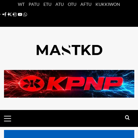
Saltar
WT
PATU
ETU
ATU
OTU
AFTU
KUKKIWON
al
Facebook
X
Instagram
YouTube
Whatsapp
contenido
Menú
principal