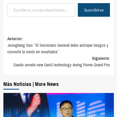
Escribe tu correo electrónico…
Suscribirse
Navegación
Anterior:
Jeongkang Seo: “El Secretario General debe anticipar riesgos y
de
convertir la visión en resultados”
entradas
Siguiente:
Daedo unveils new Gen3 technology during Rome Grand Prix
Más Noticias | More News