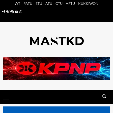
Saltar
WT
PATU
ETU
ATU
OTU
AFTU
KUKKIWON
al
Facebook
X
Instagram
YouTube
Whatsapp
contenido
Menú
principal