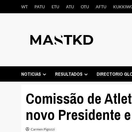
Saltar
WT
PATU
ETU
ATU
OTU
AFTU
KUKKIW
al
contenido
NOTICIAS
RESULTADOS
DIRECTORIO GL
Comissão de Atle
novo Presidente e
Carmen Pigozzi