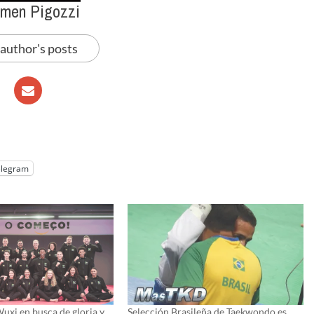
men Pigozzi
 author's posts
elegram
 Wuxi en busca de gloria y
Selección Brasileña de Taekwondo es