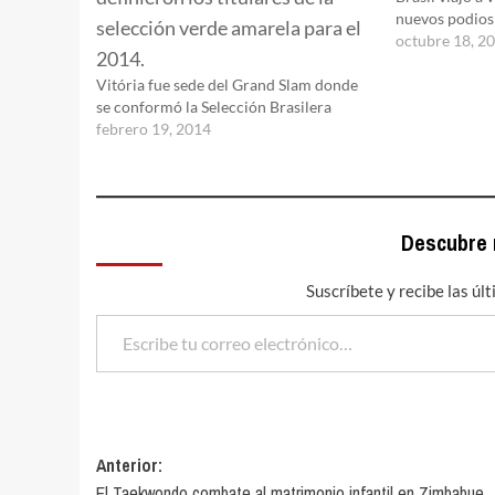
nuevos podios
octubre 18, 2
Vitória fue sede del Grand Slam donde
se conformó la Selección Brasilera
febrero 19, 2014
Descubre
Suscríbete y recibe las úl
Escribe tu correo electrónico…
Navegación
Anterior:
El Taekwondo combate al matrimonio infantil en Zimbabue