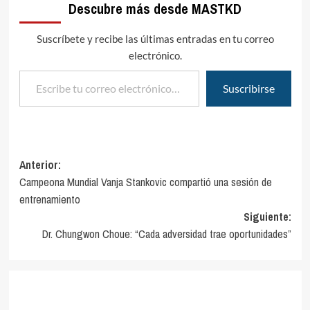
Descubre más desde MASTKD
Suscríbete y recibe las últimas entradas en tu correo
electrónico.
Escribe tu correo electrónico…
Suscribirse
Navegación
Anterior:
Campeona Mundial Vanja Stankovic compartió una sesión de
de
entrenamiento
entradas
Siguiente:
Dr. Chungwon Choue: “Cada adversidad trae oportunidades”