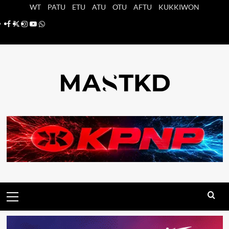
Saltar
WT
PATU
ETU
ATU
OTU
AFTU
KUKKIWON
al
Facebook
X
Instagram
YouTube
Whatsapp
contenido
Menú
principal