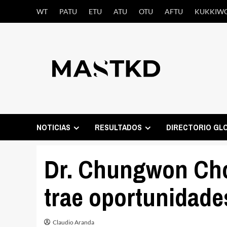
Saltar
WT
PATU
ETU
ATU
OTU
AFTU
KUKKIW
al
contenido
NOTICIAS
RESULTADOS
DIRECTORIO GL
Dr. Chungwon Cho
trae oportunidade
Claudio Aranda