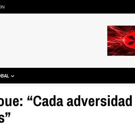
ON
OBAL
ue: “Cada adversidad
s”