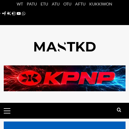
Saltar
WT
PATU
ETU
ATU
OTU
AFTU
KUKKIWON
al
Facebook
X
Instagram
YouTube
Whatsapp
contenido
Menú
principal