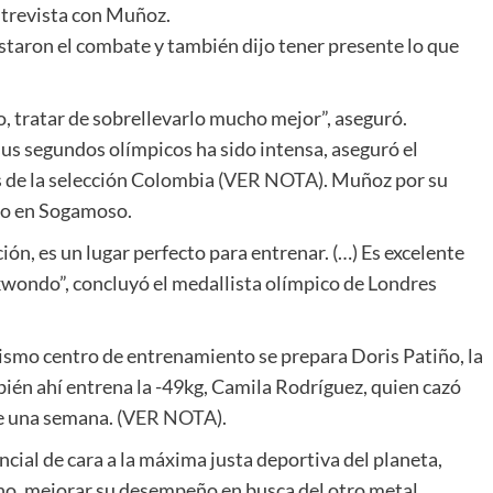
ntrevista con Muñoz.
ostaron el combate y también dijo tener presente lo que
o, tratar de sobrellevarlo mucho mejor”, aseguró.
us segundos olímpicos ha sido intensa, aseguró el
de la selección Colombia (
VER NOTA
). Muñoz por su
ndo en Sogamoso.
ción, es un lugar perfecto para entrenar. (…) Es excelente
kwondo”, concluyó el medallista olímpico de Londres
ismo centro de entrenamiento se prepara Doris Patiño, la
ién ahí entrena la -49kg, Camila Rodríguez, quien cazó
e una semana. (
VER NOTA
).
ncial de cara a la máxima justa deportiva del planeta,
no, mejorar su desempeño en busca del otro metal.