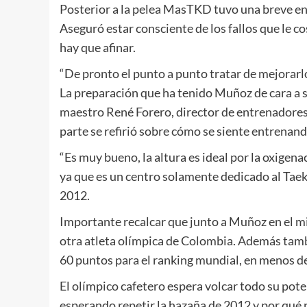
Posterior a la pelea MasTKD tuvo una breve e
Aseguró estar consciente de los fallos que le c
hay que afinar.
“De pronto el punto a punto tratar de mejorarl
La preparación que ha tenido Muñoz de cara a s
maestro René Forero, director de entrenadores 
parte se refirió sobre cómo se siente entrena
“Es muy bueno, la altura es ideal por la oxigena
ya que es un centro solamente dedicado al Tae
2012.
Importante recalcar que junto a Muñoz en el m
otra atleta olímpica de Colombia. Además tamb
60 puntos para el ranking mundial, en menos d
El olímpico cafetero espera volcar todo su pote
esperando repetir la hazaña de 2012 y por qué 