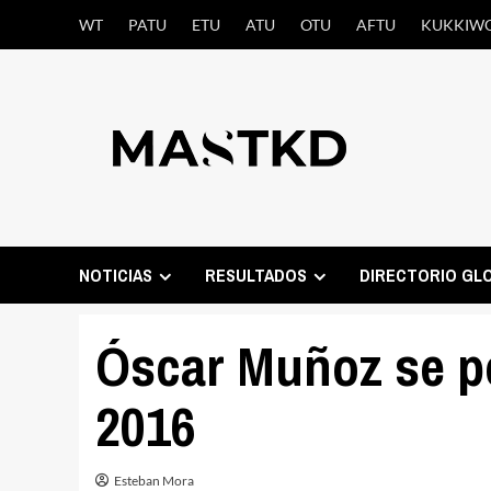
Saltar
WT
PATU
ETU
ATU
OTU
AFTU
KUKKIW
al
contenido
NOTICIAS
RESULTADOS
DIRECTORIO GL
Óscar Muñoz se p
2016
Esteban Mora