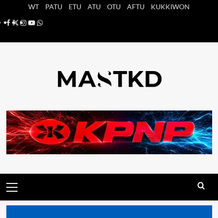
Saltar
WT
PATU
ETU
ATU
OTU
AFTU
KUKKIWON
al
Facebook
X
Instagram
YouTube
Whatsapp
contenido
Menú
principal