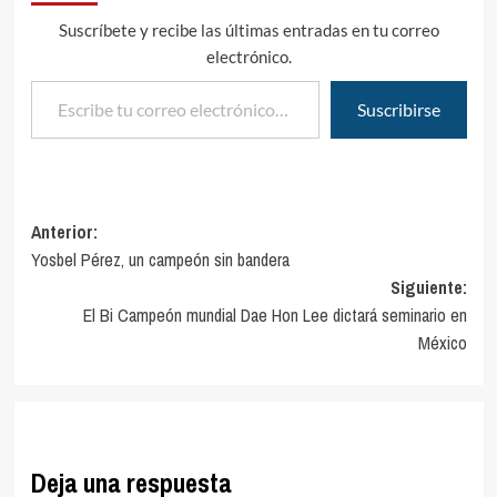
Suscríbete y recibe las últimas entradas en tu correo
electrónico.
Escribe tu correo electrónico…
Suscribirse
Navegación
Anterior:
Yosbel Pérez, un campeón sin bandera
de
Siguiente:
entradas
El Bi Campeón mundial Dae Hon Lee dictará seminario en
México
Deja una respuesta