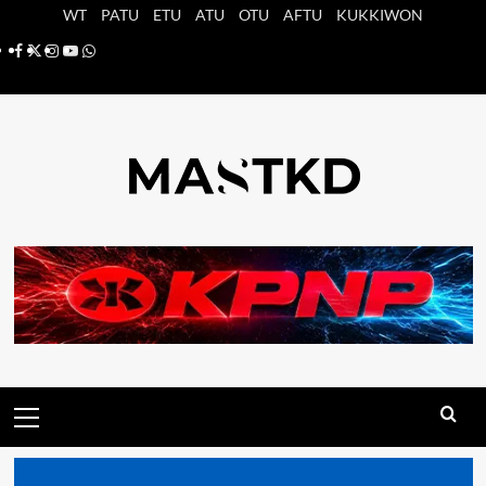
Saltar
WT
PATU
ETU
ATU
OTU
AFTU
KUKKIWON
al
Facebook
X
Instagram
YouTube
Whatsapp
contenido
Menú
principal