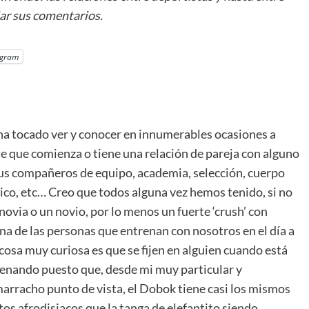
jar sus comentarios.
egram
a tocado ver y conocer en innumerables ocasiones a
e que comienza o tiene una relación de pareja con alguno
us compañeros de equipo, academia, selección, cuerpo
ico, etc… Creo que todos alguna vez hemos tenido, si no
novia o un novio, por lo menos un fuerte ‘crush’ con
na de las personas que entrenan con nosotros en el día a
 cosa muy curiosa es que se fijen en alguien cuando está
enando puesto que, desde mi muy particular y
rracho punto de vista, el Dobok tiene casi los mismos
tos afrodisiacos que la tanga de elefantito siendo