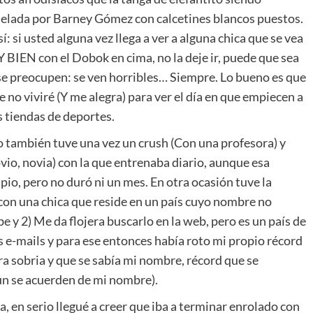
lada por Barney Gómez con calcetines blancos puestos.
sí: si usted alguna vez llega a ver a alguna chica que se vea
BIEN con el Dobok en cima, no la deje ir, puede que sea
 se preocupen: se ven horribles… Siempre. Lo bueno es que
 no viviré (Y me alegra) para ver el día en que empiecen a
s tiendas de deportes.
o también tuve una vez un crush (Con una profesora) y
vio, novia) con la que entrenaba diario, aunque esa
ipio, pero no duró ni un mes. En otra ocasión tuve la
a con una chica que reside en un país cuyo nombre no
e y 2) Me da flojera buscarlo en la web, pero es un país de
s e-mails y para ese entonces había roto mi propio récord
ra sobria y que se sabía mi nombre, récord que se
aún se acuerden de mi nombre).
 en serio llegué a creer que iba a terminar enrolado con