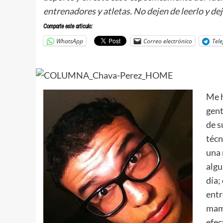
entrenadores y atletas. No dejen de leerlo y de
Comparte este articulo:
WhatsApp
Correo electrónico
Tel
Me h
gent
de s
técn
una 
algu
día;
entr
mama
efec