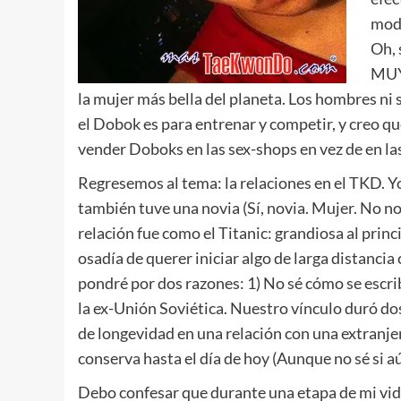
mode
Oh, 
MUY 
la mujer más bella del planeta. Los hombres ni
el Dobok es para entrenar y competir, y creo que
vender Doboks en las sex-shops en vez de en la
Regresemos al tema: la relaciones en el TKD. Y
también tuve una novia (Sí, novia. Mujer. No no
relación fue como el Titanic: grandiosa al princ
osadía de querer iniciar algo de larga distanci
pondré por dos razones: 1) No sé cómo se escrib
la ex-Unión Soviética. Nuestro vínculo duró do
de longevidad en una relación con una extranje
conserva hasta el día de hoy (Aunque no sé si 
Debo confesar que durante una etapa de mi vida,