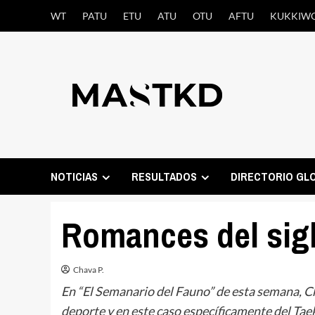
Saltar
WT
PATU
ETU
ATU
OTU
AFTU
KUKKIW
al
contenido
NOTICIAS
RESULTADOS
DIRECTORIO GL
Romances del sig
Chava P.
En “El Semanario del Fauno” de esta semana, 
deporte y en este caso específicamente del Tae