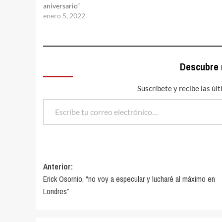
aniversario”
enero 5, 2022
Descubre
Suscríbete y recibe las úl
Escribe tu correo electrónico…
Navegación
Anterior:
Erick Osornio, “no voy a especular y lucharé al máximo en
de
Londres”
entradas