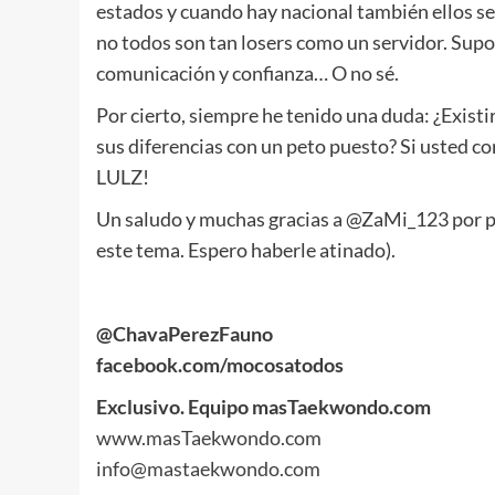
estados y cuando hay nacional también ellos se 
no todos son tan losers como un servidor. Supo
comunicación y confianza… O no sé.
Por cierto, siempre he tenido una duda: ¿Exist
sus diferencias con un peto puesto? Si usted co
LULZ!
Un saludo y muchas gracias a @ZaMi_123 por pr
este tema. Espero haberle atinado).
@ChavaPerezFauno
facebook.com/mocosatodos
Exclusivo. Equipo masTaekwondo.com
www.masTaekwondo.com
info@mastaekwondo.com