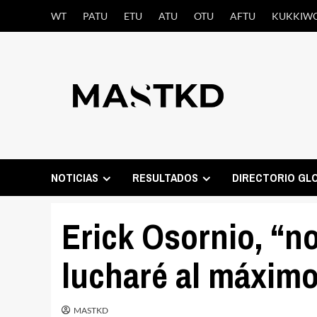
Saltar
WT
PATU
ETU
ATU
OTU
AFTU
KUKKIW
al
contenido
NOTICIAS
RESULTADOS
DIRECTORIO GL
Erick Osornio, “no
lucharé al máxim
MASTKD