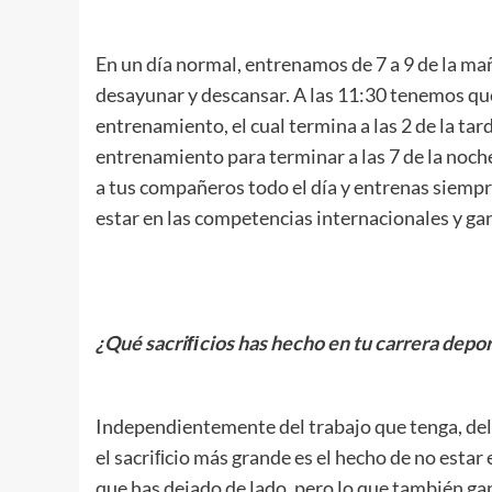
.
En un día normal, entrenamos de 7 a 9 de la m
desayunar y descansar. A las 11:30 tenemos que
entrenamiento, el cual termina a las 2 de la tard
entrenamiento para terminar a las 7 de la noch
a tus compañeros todo el día y entrenas siempr
estar en las competencias internacionales y gan
.
¿Qué sacriﬁcios has hecho en tu carrera depor
.
Independientemente del trabajo que tenga, del d
el sacriﬁcio más grande es el hecho de no estar 
que has dejado de lado, pero lo que también gan