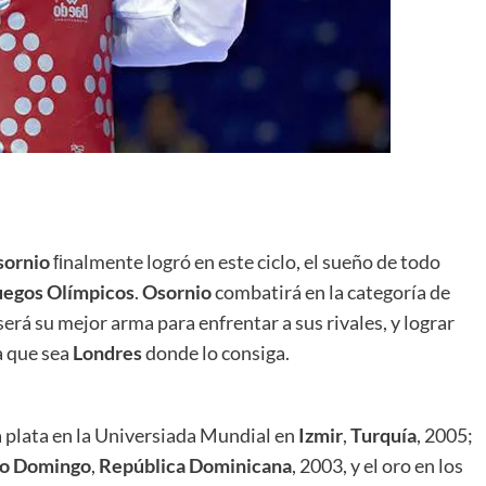
sornio
ﬁnalmente logró en este ciclo, el sueño de todo
uegos
Olímpicos
.
Osornio
combatirá en la categoría de
erá su mejor arma para enfrentar a sus rivales, y lograr
ra que sea
Londres
donde lo consiga.
a plata en la Universiada Mundial en
Izmir
,
Turquía
, 2005;
to Domingo
,
República Dominicana
, 2003, y el oro en los