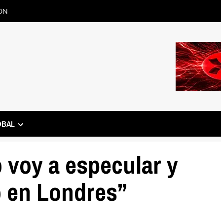
ON
OBAL
 voy a especular y
o en Londres”