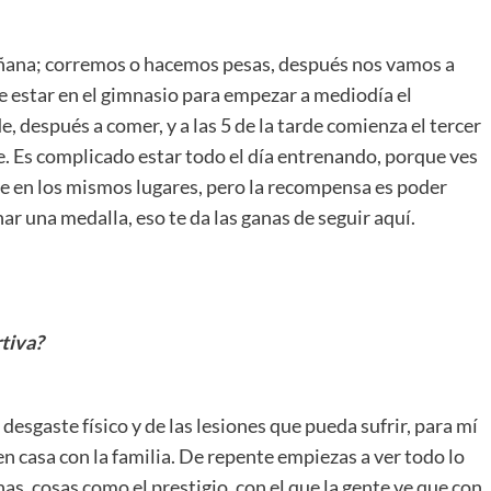
añana; corremos o hacemos pesas, después nos vamos a
 estar en el gimnasio para empezar a mediodía el
e, después a comer, y a las 5 de la tarde comienza el tercer
e. Es complicado estar todo el día entrenando, porque ves
e en los mismos lugares, pero la recompensa es poder
ar una medalla, eso te da las ganas de seguir aquí.
tiva?
esgaste físico y de las lesiones que pueda sufrir, para mí
en casa con la familia. De repente empiezas a ver todo lo
as, cosas como el prestigio, con el que la gente ve que con