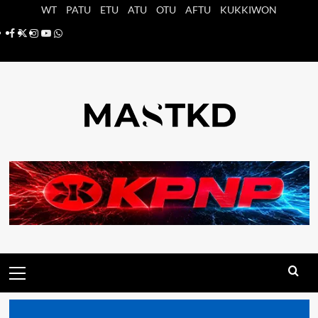
Saltar
WT
PATU
ETU
ATU
OTU
AFTU
KUKKIWON
al
Facebook
X
Instagram
YouTube
Whatsapp
contenido
Menú
principal