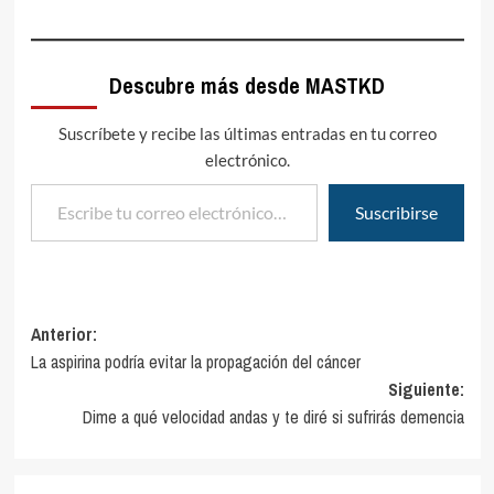
Descubre más desde MASTKD
Suscríbete y recibe las últimas entradas en tu correo
electrónico.
Escribe tu correo electrónico…
Suscribirse
Navegación
Anterior:
La aspirina podría evitar la propagación del cáncer
de
Siguiente:
entradas
Dime a qué velocidad andas y te diré si sufrirás demencia