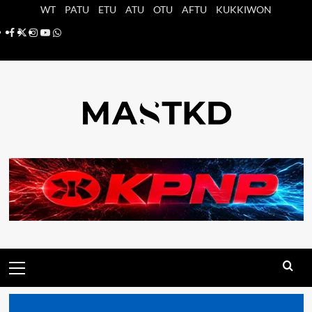
Saltar
WT
PATU
ETU
ATU
OTU
AFTU
KUKKIWON
al
Facebook
X
Instagram
YouTube
Whatsapp
contenido
Menú
principal