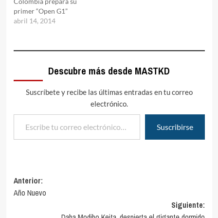
Colombia prepara su
primer “Open G1”
abril 14, 2014
Descubre más desde MASTKD
Suscríbete y recibe las últimas entradas en tu correo
electrónico.
Escribe tu correo electrónico…
Suscribirse
Navegación
Anterior:
Año Nuevo
de
Siguiente:
entradas
Daba Modibo Keita, despierta el gigante dormido