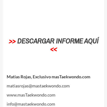
// < ![CDATA[
//
.
>>
DESCARGAR INFORME AQUÍ
<<
.
.
Matias Rojas, Exclusivo masTaekwondo.com
matiasrojas@mastaekwondo.com
www.masTaekwondo.com
info@mastaekwondo.com