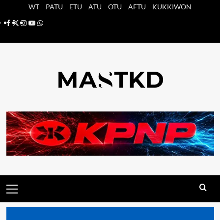
Saltar
WT
PATU
ETU
ATU
OTU
AFTU
KUKKIWON
al
Facebook
X
Instagram
YouTube
Whatsapp
contenido
Menú
principal