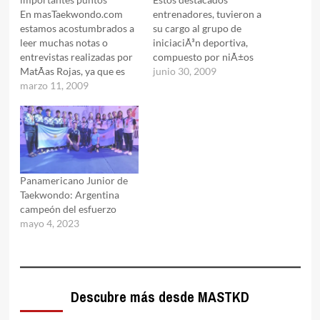
En masTaekwondo.com
entrenadores, tuvieron a
estamos acostumbrados a
su cargo al grupo de
leer muchas notas o
iniciaciÃ³n deportiva,
entrevistas realizadas por
compuesto por niÃ±os
MatÃ­as Rojas, ya que es
desde los nueve hasta los
junio 30, 2009
parte de este medio, pero
marzo 11, 2009
trece aÃ±os de edad.La
en este caso, el
dinÃ¡mica del entreno se
entrevistado serÃ¡ Ã©l, ya
basÃ³ principalmente en
que fue nombrado por
trabajos lÃºdicos de
Ireno Fargas como Jefe de
perfeccionamiento
Prensa Oficial de los
tÃ©cnico y trabajos de
megaeventos organizados
integraciÃ³n, ya que los
Panamericano Junior de
por su ya muy conocida…
niÃ±os presentes
Taekwondo: Argentina
provienen no solo de
campeón del esfuerzo
diferentes…
mayo 4, 2023
Descubre más desde MASTKD