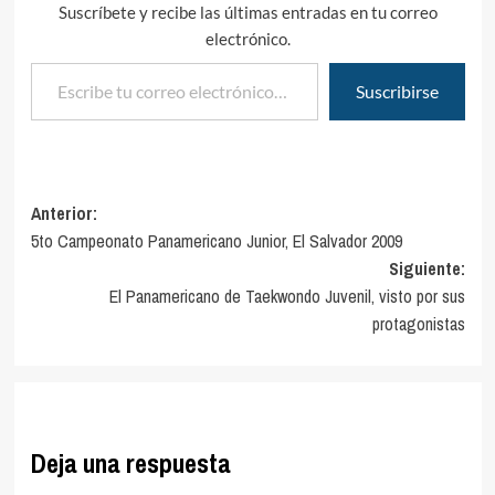
Suscríbete y recibe las últimas entradas en tu correo
electrónico.
Escribe tu correo electrónico…
Suscribirse
Navegación
Anterior:
5to Campeonato Panamericano Junior, El Salvador 2009
de
Siguiente:
entradas
El Panamericano de Taekwondo Juvenil, visto por sus
protagonistas
Deja una respuesta