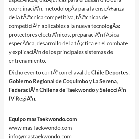
coordinaciÃ³n, metodologÃ­a para la enseÃ±anza
de la tÃ©cnica competitiva, tÃ©cnicas de
competiciÃ³n aplicables a la nueva tecnologÃ­a:
protectores electrÃ³nicos, preparaciÃ³n fÃ­sica
especÃ­fica, desarrollo de la tÃ¡ctica en el combate
y explicaciÃ³n de los principales sistemas de
entrenamiento.
Dicho evento contÃ³ con el aval de
Chile Deportes
,
Gobierno Regional de Coquimbo
y
La Serena
,
FederaciÃ³n Chilena de Taekwondo
y
SelecciÃ³n
IV RegiÃ³n
.
Equipo masTaekwondo.com
www.masTaekwondo.com
info@mastaekwondo.com