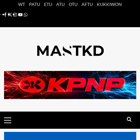
Saltar
WT
PATU
ETU
ATU
OTU
AFTU
KUKKIWON
al
Facebook
X
Instagram
YouTube
Whatsapp
contenido
Menú
principal