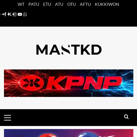
Saltar
WT
PATU
ETU
ATU
OTU
AFTU
KUKKIWON
al
Facebook
X
Instagram
YouTube
Whatsapp
contenido
Menú
principal