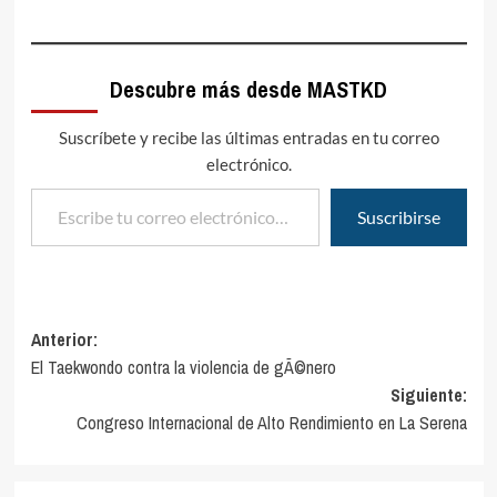
Descubre más desde MASTKD
Suscríbete y recibe las últimas entradas en tu correo
electrónico.
Escribe tu correo electrónico…
Suscribirse
Navegación
Anterior:
El Taekwondo contra la violencia de gÃ©nero
de
Siguiente:
entradas
Congreso Internacional de Alto Rendimiento en La Serena