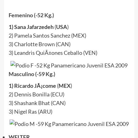
Femenino (-52 Kg.)
1) Sana Jafarzedeh
(
USA
)
2) Pamela Santos Sanchez (MEX)
3) Charlotte Brown (CAN)
3) Leandris QuiÃ±ones Ceballo (VEN)
Masculino (-59 Kg.)
1) Ricardo JÃ¡come
(
MEX
)
2) Dennis Bonilla (ECU)
3) Shashank Bhat (CAN)
3) Nigel Ras (ARU)
WELTER