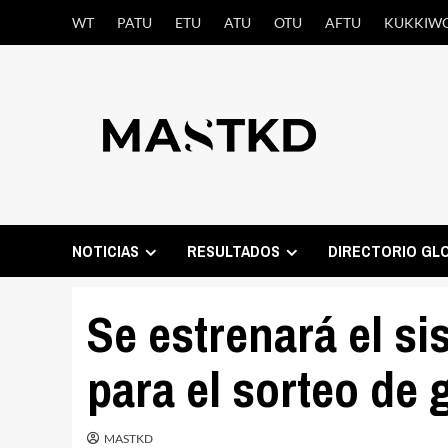
Saltar
WT
PATU
ETU
ATU
OTU
AFTU
KUKKIW
al
contenido
NOTICIAS
RESULTADOS
DIRECTORIO GL
Se estrenará el s
para el sorteo de 
MASTKD