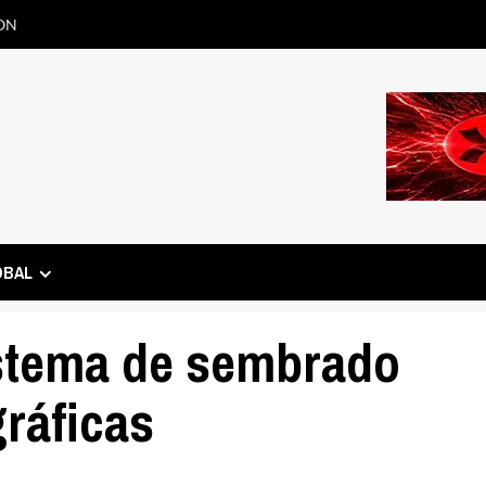
ON
OBAL
istema de sembrado
gráficas