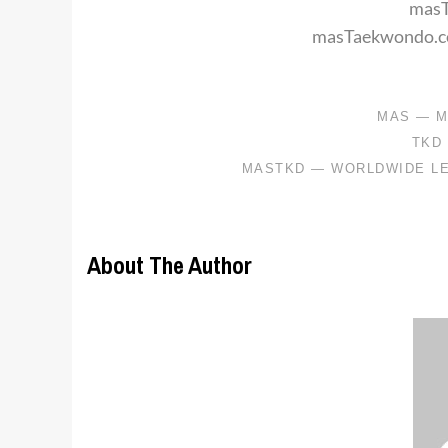
mas
masTaekwondo.co
About The Author