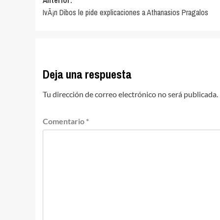
Navegación
Anterior:
IvÃ¡n Dibos le pide explicaciones a Athanasios Pragalos
de
entradas
Deja una respuesta
Tu dirección de correo electrónico no será publicada.
Comentario
*