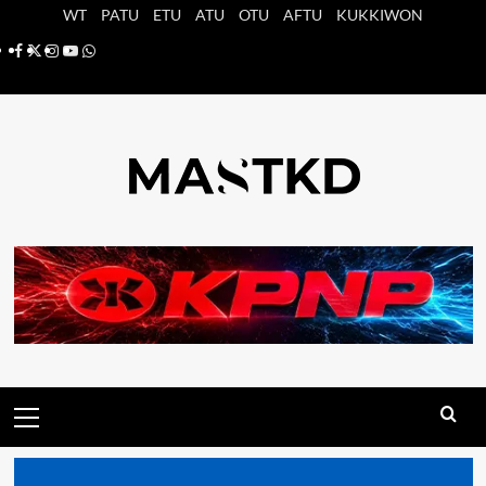
Saltar
WT
PATU
ETU
ATU
OTU
AFTU
KUKKIWON
al
Facebook
X
Instagram
YouTube
Whatsapp
contenido
Menú
principal