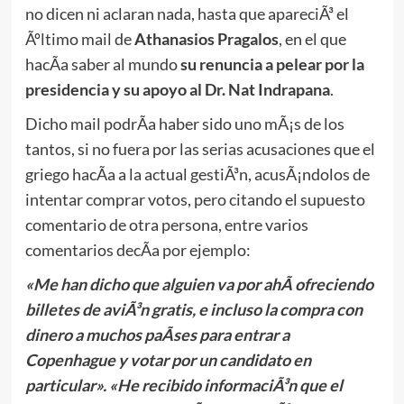
no dicen ni aclaran nada, hasta que apareciÃ³ el
Ãºltimo mail de
Athanasios Pragalos
, en el que
hacÃ­a saber al mundo
su renuncia a pelear por la
presidencia y su apoyo al Dr. Nat Indrapana
.
Dicho mail podrÃ­a haber sido uno mÃ¡s de los
tantos, si no fuera por las serias acusaciones que el
griego hacÃ­a a la actual gestiÃ³n, acusÃ¡ndolos de
intentar comprar votos, pero citando el supuesto
comentario de otra persona, entre varios
comentarios decÃ­a por ejemplo:
«Me han dicho que alguien va por ahÃ­ ofreciendo
billetes de aviÃ³n gratis, e incluso la compra con
dinero a muchos paÃ­ses para entrar a
Copenhague y votar por un candidato en
particular». «He recibido informaciÃ³n que el