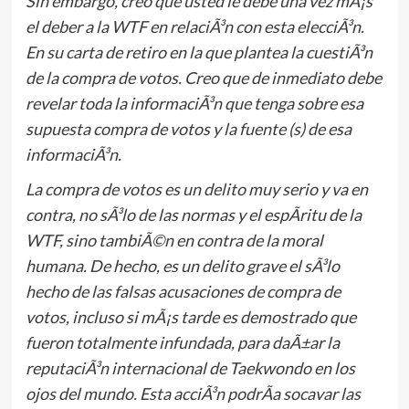
Sin embargo, creo que usted le debe una vez mÃ¡s
el deber a la WTF en relaciÃ³n con esta elecciÃ³n.
En su carta de retiro en la que plantea la cuestiÃ³n
de la compra de votos. Creo que de inmediato debe
revelar toda la informaciÃ³n que tenga sobre esa
supuesta compra de votos y la fuente (s) de esa
informaciÃ³n.
La compra de votos es un delito muy serio y va en
contra, no sÃ³lo de las normas y el espÃ­ritu de la
WTF, sino tambiÃ©n en contra de la moral
humana. De hecho, es un delito grave el sÃ³lo
hecho de las falsas acusaciones de compra de
votos, incluso si mÃ¡s tarde es demostrado que
fueron totalmente infundada, para daÃ±ar la
reputaciÃ³n internacional de Taekwondo en los
ojos del mundo. Esta acciÃ³n podrÃ­a socavar las