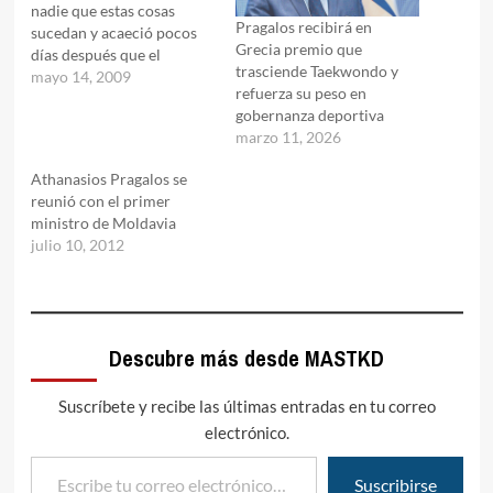
nadie que estas cosas
Pragalos recibirá en
sucedan y acaeció pocos
Grecia premio que
días después que el
trasciende Taekwondo y
presidente de WTF, Dr.
mayo 14, 2009
refuerza su peso en
Choue, inaugurara la
gobernanza deportiva
nueva oficina de la
marzo 11, 2026
mundial en Suiza. Al
trascender la noticia de
Athanasios Pragalos se
que el presidente de ETU
reunió con el primer
se bajaba de la
ministro de Moldavia
candidatura,…
julio 10, 2012
Descubre más desde MASTKD
Suscríbete y recibe las últimas entradas en tu correo
electrónico.
Escribe tu correo electrónico…
Suscribirse