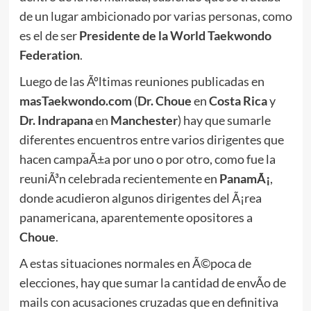
de un lugar ambicionado por varias personas, como
es el de ser
Presidente de la World Taekwondo
Federation
.
Luego de las Ãºltimas reuniones publicadas en
masTaekwondo.com
(
Dr. Choue
en
Costa Rica
y
Dr. Indrapana
en
Manchester
) hay que sumarle
diferentes encuentros entre varios dirigentes que
hacen campaÃ±a por uno o por otro, como fue la
reuniÃ³n celebrada recientemente en
PanamÃ¡
,
donde acudieron algunos dirigentes del Ã¡rea
panamericana, aparentemente opositores a
Choue
.
A estas situaciones normales en Ã©poca de
elecciones, hay que sumar la cantidad de envÃ­o de
mails con acusaciones cruzadas que en definitiva