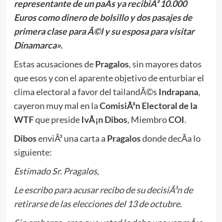
representante de un paÃ­s ya recibiÃ³ 10.000
Euros como dinero de bolsillo y dos pasajes de
primera clase para Ã©l y su esposa para visitar
Dinamarca».
Estas acusaciones de
Pragalos
, sin mayores datos
que esos y con el aparente objetivo de enturbiar el
clima electoral a favor del tailandÃ©s
Indrapana
,
cayeron muy mal en la
ComisiÃ³n Electoral de la
WTF
que preside
IvÃ¡n Dibos
, Miembro
COI
.
Dibos
enviÃ³ una carta a
Pragalos
donde decÃ­a lo
siguiente:
Estimado Sr. Pragalos,
Le escribo para acusar recibo de su decisiÃ³n de
retirarse de las elecciones del 13 de octubre.