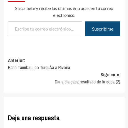
Suscríbete y recibe las últimas entradas en tu correo
electrónico.
Escribe tu correo electrónico…
Suscribirse
Navegación
Anterior:
Bahri Tanrikulu, de TurquÃ­a a Riveira
de
Siguiente:
entradas
Día a día cada resultado de la copa (2)
Deja una respuesta