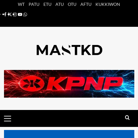
Saltar
WT
PATU
ETU
ATU
OTU
AFTU
KUKKIWON
al
Facebook
X
Instagram
YouTube
Whatsapp
contenido
Menú
principal