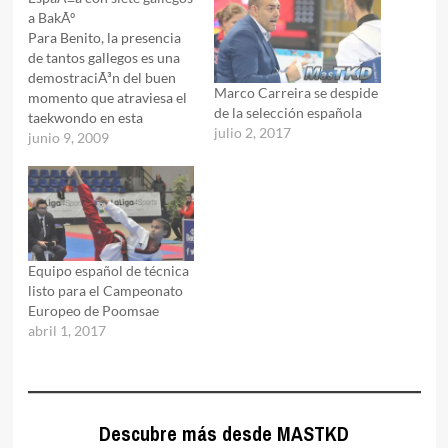
a BakÃº
Para Benito, la presencia
de tantos gallegos es una
demostraciÃ³n del buen
Marco Carreira se despide
momento que atraviesa el
de la selección española
taekwondo en esta
julio 2, 2017
comunidad. "EstÃ¡n los
junio 9, 2009
cinco campeones de
EspaÃ±a y llegan en buen
momento".La Copa del
Mundo se disputa por
equipos. Son cuatro dÃ­as
de competiciÃ³n (desde el
Equipo español de técnica
jueves) en la que las…
listo para el Campeonato
Europeo de Poomsae
abril 1, 2017
Descubre más desde MASTKD