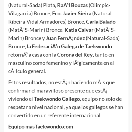
(Natural-Sada) Plata,
RaÃºl Bouzas
(Olimpic-
Vilagarcia) Bronce,
Fco. Javier Sieira
(Natural
Ribeira-Vidal Armadores) Bronce,
Carla Balado
(MatÂ´S-Marin) Bronce,
Katia Calvar
(MatÂ´S-
Marin) Bronce y
Juan FernÃ¡ndez
(Natural-Sada)
Bronce, la
FederaciÃ³n Galega de Taekwondo
retornÃ³ a casa con la
Corona del Rey
, tanto en
masculino como femenino y lÃ³gicamente en el
cÃ¡lculo general.
Estos resultados, no estÃ¡n haciendo mÃ¡s que
confirmar el maravilloso presente que estÃ¡
viviendo el
Taekwondo Gallego
, equipo no solo de
respetar a nivel nacional, ya que los gallegos se han
convertido en un referente internacional.
Equipo masTaekwondo.com