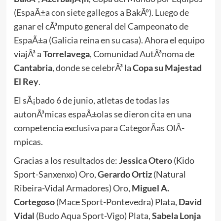
(EspaÃ±a con siete gallegos a BakÃº)
. Luego de
ganar el cÃ³mputo general del Campeonato de
EspaÃ±a
(Galicia reina en su casa)
. Ahora el equipo
viajÃ³ a
Torrelavega
, Comunidad AutÃ³noma de
Cantabria
, donde se celebrÃ³ la
Copa su Majestad
El Rey
.
El sÃ¡bado 6 de junio, atletas de todas las
autonÃ³micas espaÃ±olas se dieron cita en una
competencia exclusiva para CategorÃ­as OlÃ­
mpicas.
Gracias a los resultados de:
Jessica Otero
(Kido
Sport-Sanxenxo) Oro,
Gerardo Ortiz
(Natural
Ribeira-Vidal Armadores) Oro,
Miguel A.
Cortegoso
(Mace Sport-Pontevedra) Plata,
David
Vidal
(Budo Aqua Sport-Vigo) Plata,
Sabela Lonja