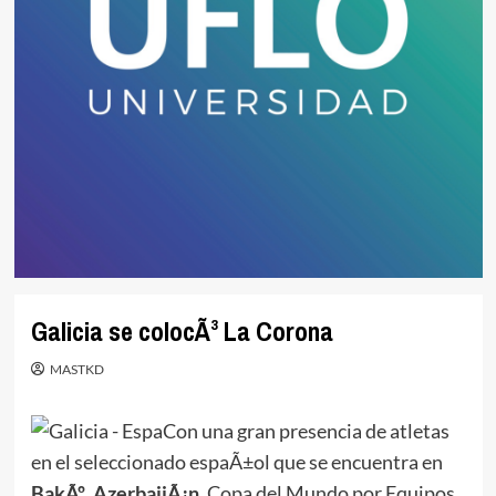
Galicia se colocÃ³ La Corona
MASTKD
Con una gran presencia de atletas
en el seleccionado espaÃ±ol que se encuentra en
BakÃº
,
AzerbaijÃ¡n
, Copa del Mundo por Equipos