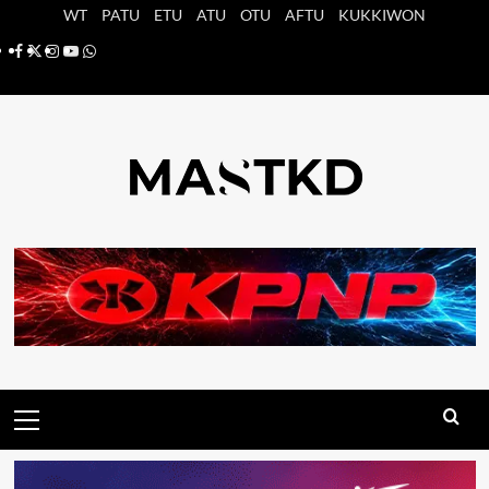
Saltar
WT
PATU
ETU
ATU
OTU
AFTU
KUKKIWON
al
Facebook
X
Instagram
YouTube
Whatsapp
contenido
Menú
principal