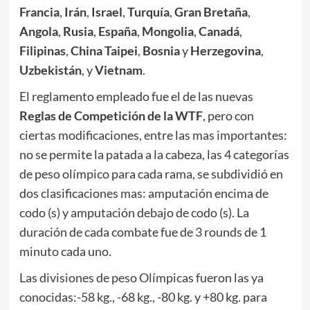
Francia
,
Irán
,
Israel
,
Turquía
,
Gran Bretaña
,
Angola
,
Rusia
,
España
,
Mongolia
,
Canadá
,
Filipinas
,
China Taipei
,
Bosnia
y
Herzegovina
,
Uzbekistán
, y
Vietnam
.
El reglamento empleado fue el de las nuevas
Reglas de Competición de la WTF
, pero con
ciertas modificaciones, entre las mas importantes:
no se permite la patada a la cabeza, las 4 categorías
de peso olímpico para cada rama, se subdividió en
dos clasificaciones mas: amputación encima de
codo (s) y amputación debajo de codo (s). La
duración de cada combate fue de 3 rounds de 1
minuto cada uno.
Las divisiones de peso Olímpicas fueron las ya
conocidas:-58 kg., -68 kg., -80 kg. y +80 kg. para