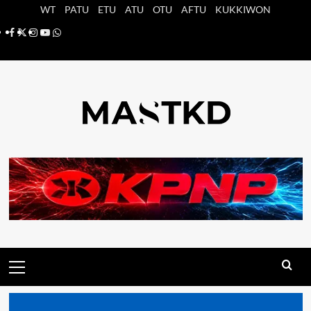
Saltar
WT
PATU
ETU
ATU
OTU
AFTU
KUKKIWON
al
Facebook
X
Instagram
YouTube
Whatsapp
contenido
Menú
principal