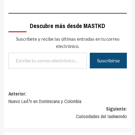
Descubre más desde MASTKD
Suscríbete y recibe las últimas entradas en tu correo
electrónico.
Escribe tu correo electrónico…
Suscribirse
Navegación
Anterior:
Nuevo LeÃ³n en Dominicana y Colombia
de
Siguiente:
entradas
Curiosidades del taekwondo