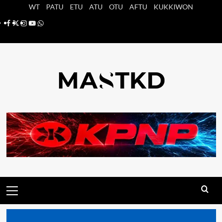
Saltar
WT
PATU
ETU
ATU
OTU
AFTU
KUKKIWON
al
Facebook
X
Instagram
YouTube
Whatsapp
contenido
Menú
principal