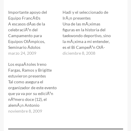
Importante apoyo del
Hadi y el seleccionado de
Equipo FrancÃ©s
IrÃ¡n presentes
A escasos dÃ­as de la
Una de las mÃ¡ximas
celebraciÃ³n del
figuras en la historia del
Campamento para
taekwondo deportivo, sino
Equipos OlÃ­mpicos,
la mÃ¡xima a mi entender,
Seminario Ãdolos
es el Bi CampeÃ³n OlÃ­
Mundiales y el World
marzo 24, 2009
mpico y dos veces
diciembre 8, 2008
Taekwondo Open, las
CampeÃ³n del Mundo, el
Los espaÃ±oles Ireno
megaestrellas mundiales
iranÃ­ Hadi Saei
Fargas, Ramos y Brigitte
del Equipo Nacional de
Bonehkohal, quien no solo
estuvieron presentes
Francia manifestaron su
ha demostrado grandeza
Tal como asegura el
apoyo para con los
dentro del ring, sino
organizador de este evento
eventos organizados por la
tambiÃ©n fuera de Ã©l,
que ya va por su ediciÃ³n
FundaciÃ³n Ireno Fargas,
habiÃ©ndosele
nÃºmero doce (12), el
masTaekwondo.com y la
comprobado en…
alemÃ¡n Antonio
FederaciÃ³n Mexicana de
Barbarino, "este seminario
noviembre 8, 2009
Taekwondo.Pascal Gentil:
es el mÃ¡s grande que se
2 medallas…
celebra en Europa y
reÃºne a la Flor y Nata del