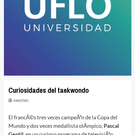
Curiosidades del taekwondo
MASTKD
El francÃ©s tres veces campeÃ³n de la Copa del
Mundo y dos veces medallista olÃ­mpico,
Pascal
Gentil
, en un curioso programa de televisiÃ³n