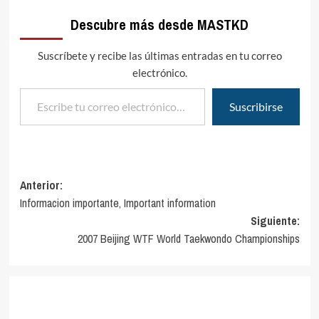
Taekwondo
Descubre más desde MASTKD
Mundial".Como todos los
aÃ±os desde hace mÃ¡s de
una…
Suscríbete y recibe las últimas entradas en tu correo
electrónico.
Escribe tu correo electrónico…
Suscribirse
Navegación
Anterior:
Informacion importante, Important information
de
Siguiente:
entradas
2007 Beijing WTF World Taekwondo Championships