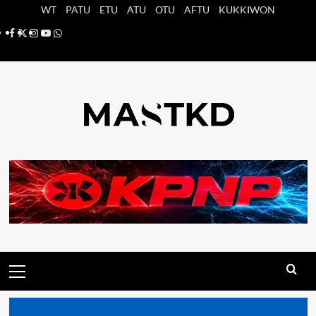
Saltar
WT
PATU
ETU
ATU
OTU
AFTU
KUKKIWON
al
Facebook
X
Instagram
YouTube
Whatsapp
contenido
Menú
principal