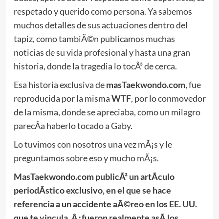
respetado y querido como persona. Ya sabemos
muchos detalles de sus actuaciones dentro del
tapiz, como tambiÃ©n publicamos muchas
noticias de su vida profesional y hasta una gran
historia, donde la tragedia lo tocÃ³ de cerca.
Esa historia exclusiva de
masTaekwondo.com
, fue
reproducida por la misma
WTF
, por lo conmovedor
de la misma, donde se apreciaba, como un milagro
parecÃ­a haberlo tocado a Gaby.
Lo tuvimos con nosotros una vez mÃ¡s y le
preguntamos sobre eso y mucho mÃ¡s.
MasTaekwondo.com publicÃ³ un artÃ­culo
periodÃ­stico exclusivo, en el que se hace
referencia a un accidente aÃ©reo en los EE. UU.
que te vincula, Â¿fueron realmente asÃ­ los