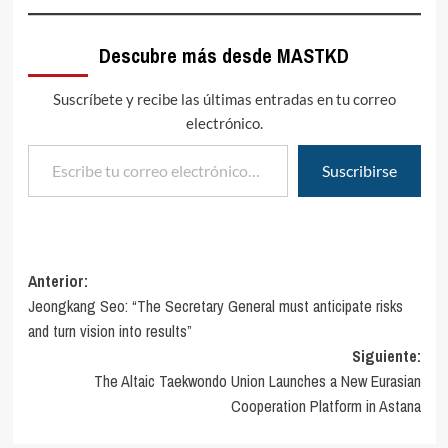
Descubre más desde MASTKD
Suscríbete y recibe las últimas entradas en tu correo
electrónico.
Escribe tu correo electrónico…
Suscribirse
Navegación
Anterior:
Jeongkang Seo: “The Secretary General must anticipate risks
de
and turn vision into results”
entradas
Siguiente:
The Altaic Taekwondo Union Launches a New Eurasian
Cooperation Platform in Astana