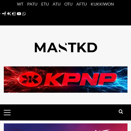
Saltar
WT
PATU
ETU
ATU
OTU
AFTU
KUKKIWON
al
Facebook
X
Instagram
YouTube
Whatsapp
contenido
Menú
principal