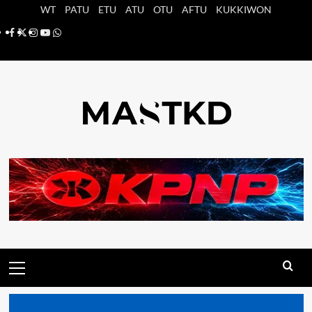
Saltar
WT
PATU
ETU
ATU
OTU
AFTU
KUKKIWON
al
Facebook
X
Instagram
YouTube
Whatsapp
contenido
Menú
principal