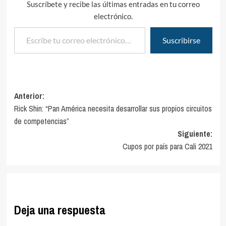
Suscríbete y recibe las últimas entradas en tu correo
electrónico.
Escribe tu correo electrónico…
Suscribirse
Navegación
Anterior:
Rick Shin: “Pan América necesita desarrollar sus propios circuitos
de
de competencias”
entradas
Siguiente:
Cupos por país para Cali 2021
Deja una respuesta