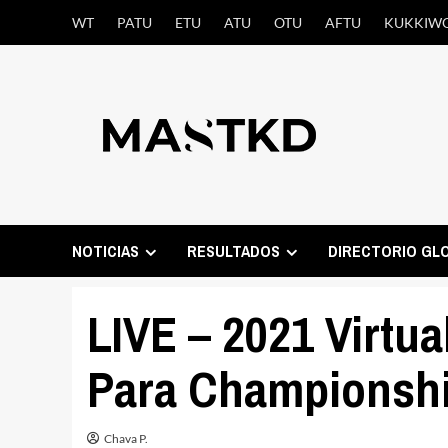
Saltar
WT
PATU
ETU
ATU
OTU
AFTU
KUKKIW
al
contenido
NOTICIAS
RESULTADOS
DIRECTORIO GL
LIVE – 2021 Virtu
Para Championsh
Chava P.