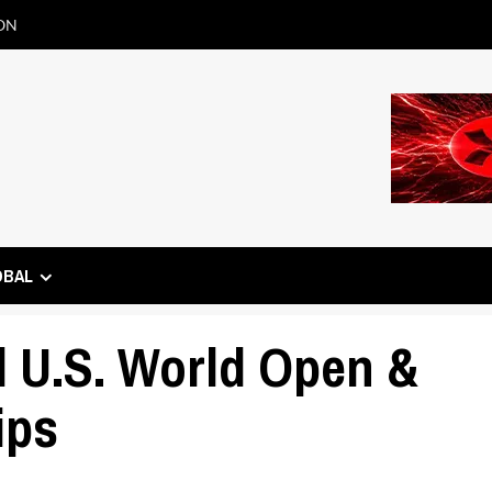
ON
OBAL
al U.S. World Open &
ips